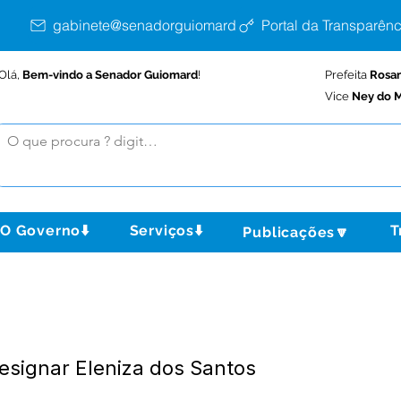
gabinete@senadorguiomard.ac.gov.br
Portal da Transparênc
Olá,
Bem-vindo a Senador Guiomard
!
Prefeita
Rosa
Vice
Ney do M
O Governo⬇️
Serviços⬇️
T
Publicações🔽
esignar Eleniza dos Santos