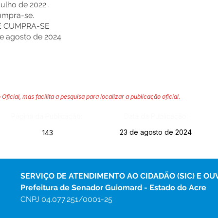
Julho de 2022 .
cumpra-se.
E CUMPRA-SE
e agosto de 2024
 Oficial, mas facilita a pesquisa para localizar a publicação oficial.
Página da Publicação:
Data da Publicação:
23 de agosto de 2024
143
SERVIÇO DE ATENDIMENTO AO CIDADÃO (SIC) E OU
Prefeitura de Senador Guiomard - Estado do Acre
CNPJ 
04.077.251/0001-25