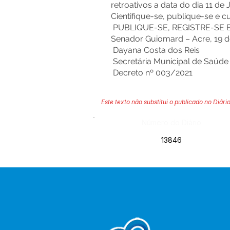
retroativos a data do dia 11 de 
Cientifique-se, publique-se e 
PUBLIQUE-SE, REGISTRE-SE 
Senador Guiomard – Acre, 19 d
Dayana Costa dos Reis
Secretária Municipal de Saúde
Decreto nº 003/2021
Este texto não substitui o publicado no Diário
Número do Diário:
13846