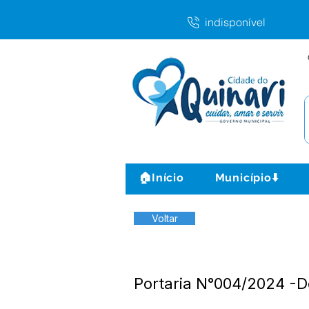
indisponível
🏠Início
Município⬇️
Voltar
Portaria N°004/2024 -D