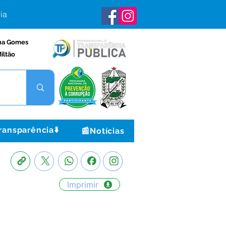
ia
na Gomes
iltão
ransparência⬇️
📰Notícias
Imprimir