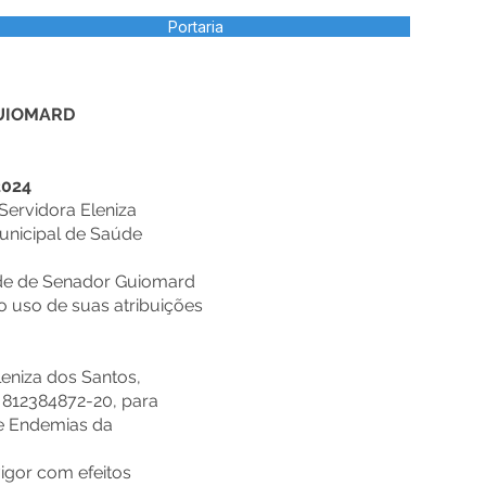
Portaria
UIOMARD
024
ervidora Eleniza
unicipal de Saúde
úde de Senador Guiomard
o uso de suas atribuições
leniza dos Santos,
 812384872-20, para
de Endemias da
 vigor com efeitos