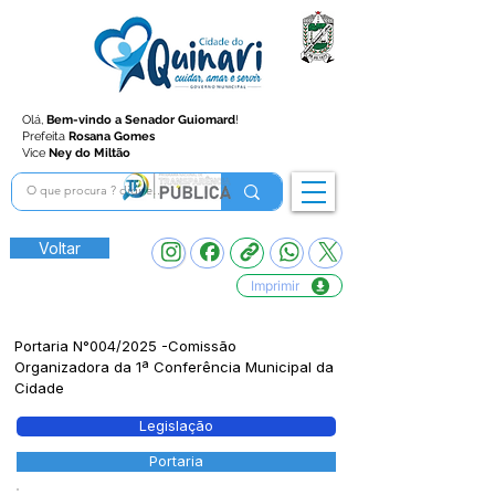
Olá,
Bem-vindo a Senador Guiomard
!
Prefeita
Rosana Gomes
Vice
Ney do Miltão
Voltar
Imprimir
Portaria N°004/2025 -Comissão
Organizadora da 1ª Conferência Municipal da
Cidade
Legislação
Portaria