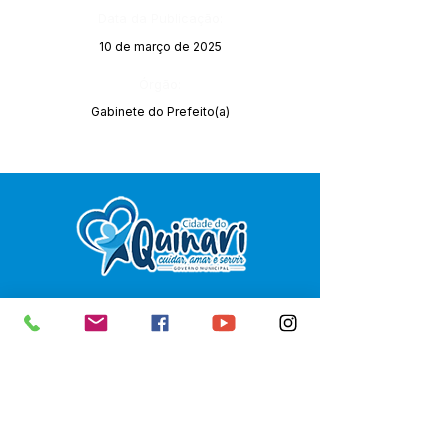
Data da Publicação:
10 de março de 2025
Órgão:
Gabinete do Prefeito(a)
SERVIÇO DE ATENDIMENTO AO 
CIDADÃO (SIC) E OUVIDORIA
Prefeitura de Senador Guiomard - 
Estado do Acre
CNPJ 
04.077.251/0001-25