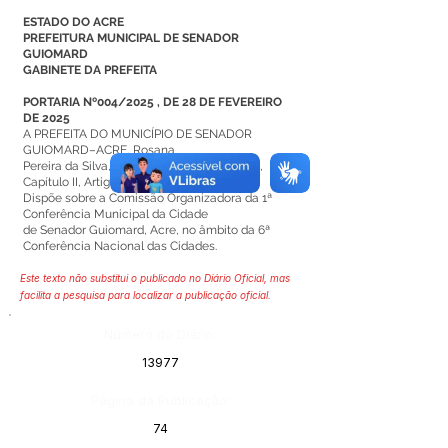
ESTADO DO ACRE
PREFEITURA MUNICIPAL DE SENADOR
GUIOMARD
GABINETE DA PREFEITA
PORTARIA Nº004/2025 , DE 28 DE FEVEREIRO
DE 2025
A PREFEITA DO MUNICÍPIO DE SENADOR
GUIOMARD–ACRE, Rosana
Pereira da Silva, com base na Lei Orgânica,
Capítulo II, Artigo 89.
Dispõe sobre a Comissão Organizadora da 1ª
Conferência Municipal da Cidade
de Senador Guiomard, Acre, no âmbito da 6ª
Conferência Nacional das Cidades.
Este texto não substitui o publicado no Diário Oficial, mas
facilita a pesquisa para localizar a publicação oficial.
Número do Diário:
13977
Página da Publicação:
74