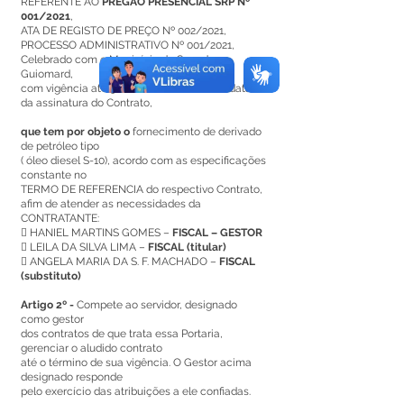
REFERENTE AO
PREGÃO PRESENCIAL SRP Nº
001/2021
,
ATA DE REGISTO DE PREÇO Nº 002/2021,
PROCESSO ADMINISTRATIVO Nº 001/2021,
Celebrado com o Município de Senador
Guiomard,
com vigência até 31/12/2021, a contar da data
da assinatura do Contrato,
que tem por objeto o
fornecimento de derivado
de petróleo tipo
( óleo diesel S-10), acordo com as especificações
constante no
TERMO DE REFERENCIA do respectivo Contrato,
afim de atender as necessidades da
CONTRATANTE:
 HANIEL MARTINS GOMES –
FISCAL – GESTOR
 LEILA DA SILVA LIMA –
FISCAL (titular)
 ANGELA MARIA DA S. F. MACHADO –
FISCAL
(substituto)
Artigo 2º -
Compete ao servidor, designado
como gestor
dos contratos de que trata essa Portaria,
gerenciar o aludido contrato
até o término de sua vigência. O Gestor acima
designado responde
pelo exercício das atribuições a ele confiadas.