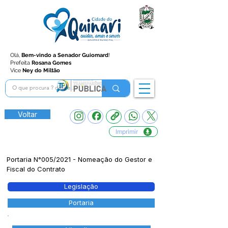
Olá,
Bem-vindo a Senador Guiomard
!
Prefeita
Rosana Gomes
Vice
Ney do Miltão
Voltar
Imprimir
Portaria N°005/2021 - Nomeação do Gestor e
Fiscal do Contrato
Legislação
Portaria