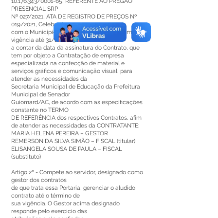
10.176.343
/0001-65, REFERENTE AO PREGÃO
PRESENCIAL SRP
Nº 027/2021, ATA DE REGISTRO DE PREÇOS Nº
019/2021, Celebrado
com o Município de Senador Guiomard, com
vigência até 31/12/2023,
a contar da data da assinatura do Contrato, que
tem por objeto a Contratação de empresa
especializada na confecção de material e
serviços gráficos e comunicação visual, para
atender as necessidades da
Secretaria Municipal de Educação da Prefeitura
Municipal de Senador
Guiomard/AC, de acordo com as especificações
constante no TERMO
DE REFERÊNCIA dos respectivos Contratos, afim
de atender as necessidades da CONTRATANTE:
MARIA HELENA PEREIRA – GESTOR
REMERSON DA SILVA SIMÃO – FISCAL (titular)
ELISANGELA SOUSA DE PAULA – FISCAL
(substituto)
Artigo 2º - Compete ao servidor, designado como
gestor dos contratos
de que trata essa Portaria, gerenciar o aludido
contrato até o término de
sua vigência. O Gestor acima designado
responde pelo exercício das