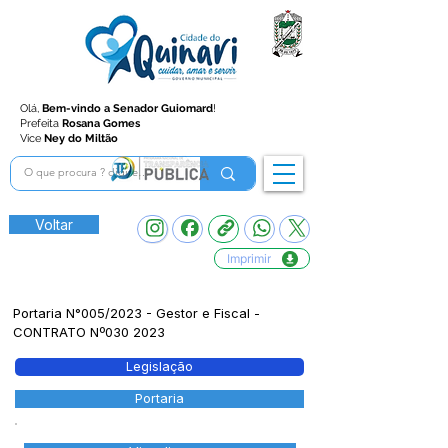
Olá,
Bem-vindo a Senador Guiomard
!
Prefeita
Rosana Gomes
Vice
Ney do Miltão
Voltar
Imprimir
Portaria N°005/2023 - Gestor e Fiscal -
CONTRATO Nº030 2023
Legislação
Portaria