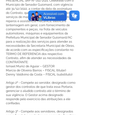
PRESENCIAL SRP Nº 011/2021. Celebrado com o
Município de Senador Guiomard, com vigência
até 31/12/2022, a contar da data da assinatura
do Contrato, que tem por objeto, a prestação de
serviços de manutenção preventiva e corretiva,
reparos e assistência mecânica, elétrica e
lanternagem em geral, com fornecimento de
componentes e peças, na frota de veículos
automotores, máquinas e equipamentos da
Prefeitura Municipal de Senador Guiomard/AC
para a realização dos serviços para atender as
necessidades da Secretaria Municipal de Obras,
de acordo com as especificações constante no
TERMO DE REFERENCIA dos respectivo
Contrato, afim de atender as necessidades da
CONTRATANTE:
Ismael Muniz de Aguiar – GESTOR
Marcia de Oliveira Barros – FISCAL (titular)
Denny Valdivino da Costa – FISCAL (substituto)
Artigo 2º - Compete ao servidor, designado como
gestor dos contratos de que trata essa Portaria,
gerenciar o aludido contrato até o término de
sua vigência. O Gestor acima designado
responde pelo exercício das atribuições a ele
confiadas.
Artigo 3º - Compete aos servidores, designados