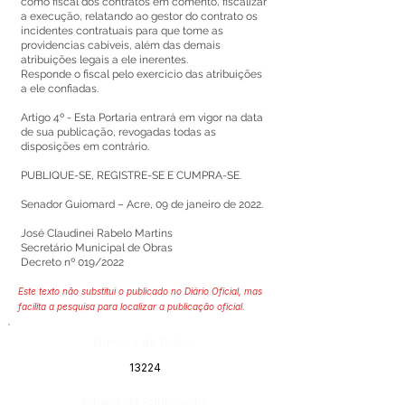
como fiscal dos contratos em comento, fiscalizar
a execução, relatando ao gestor do contrato os
incidentes contratuais para que tome as
providencias cabíveis, além das demais
atribuições legais a ele inerentes.
Responde o fiscal pelo exercício das atribuições
a ele confiadas.
Artigo 4º - Esta Portaria entrará em vigor na data
de sua publicação, revogadas todas as
disposições em contrário.
PUBLIQUE-SE, REGISTRE-SE E CUMPRA-SE.
Senador Guiomard – Acre, 09 de janeiro de 2022.
José Claudinei Rabelo Martins
Secretário Municipal de Obras
Decreto nº 019/2022
Este texto não substitui o publicado no Diário Oficial, mas
facilita a pesquisa para localizar a publicação oficial.
Número do Diário:
13224
Página da Publicação: