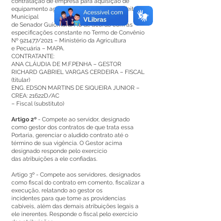
contratação de empresa para aquisição de
equipamento agrícola, para atender a Prefeitura
Municipal
de Senador Guiomard/AC de acordo com as
especificações constante no Termo de Convênio
Nº 921477/2021 – Ministério da Agricultura
e Pecuária – MAPA.
CONTRATANTE:
ANA CLÁUDIA DE M.F.PENHA – GESTOR
RICHARD GABRIEL VARGAS CERDEIRA – FISCAL
(titular)
ENG. EDSON MARTINS DE SIQUEIRA JUNIOR –
CREA: 21622D/AC
– Fiscal (substituto)
Artigo 2º
- Compete ao servidor, designado
como gestor dos contratos de que trata essa
Portaria, gerenciar o aludido contrato até o
término de sua vigência. O Gestor acima
designado responde pelo exercício
das atribuições a ele confiadas.
Artigo 3º - Compete aos servidores, designados
como fiscal do contrato em comento, fiscalizar a
execução, relatando ao gestor os
incidentes para que tome as providencias
cabíveis, além das demais atribuições legais a
ele inerentes. Responde o fiscal pelo exercício