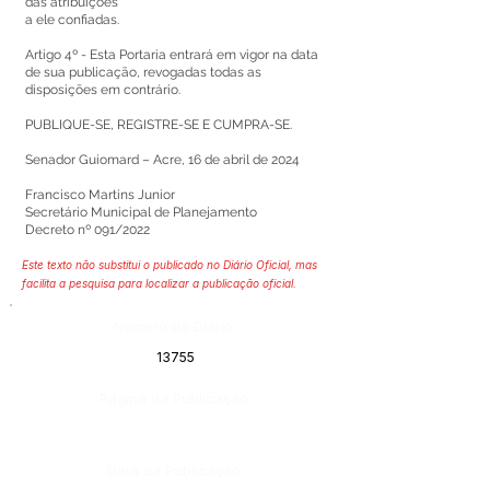
das atribuições
a ele confiadas.
Artigo 4º - Esta Portaria entrará em vigor na data
de sua publicação, revogadas todas as
disposições em contrário.
PUBLIQUE-SE, REGISTRE-SE E CUMPRA-SE.
Senador Guiomard – Acre, 16 de abril de 2024
Francisco Martins Junior
Secretário Municipal de Planejamento
Decreto nº 091/2022
Este texto não substitui o publicado no Diário Oficial, mas
facilita a pesquisa para localizar a publicação oficial.
Número do Diário:
13755
Página da Publicação:
Data da Publicação: