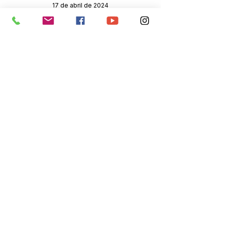
17 de abril de 2024
Órgão:
Sec. Planejamento
SERVIÇO DE ATENDIMENTO AO 
CIDADÃO (SIC) E OUVIDORIA
Prefeitura de Senador Guiomard - 
Estado do Acre
CNPJ 
04.077.251/0001-25
💻Acesso online: 
SIC 
| 
Fale Conosco
 | 
Ouvidoria
|
Portal de Transparência
 | 