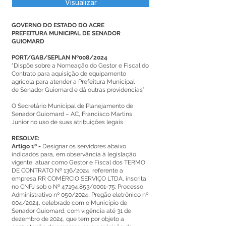
Visualizar
GOVERNO DO ESTADO DO ACRE
PREFEITURA MUNICIPAL DE SENADOR
GUIOMARD
PORT/GAB/SEPLAN Nº008/2024
“Dispõe sobre a Nomeação do Gestor e Fiscal do
Contrato para aquisição de equipamento
agrícola para atender a Prefeitura Municipal
de Senador Guiomard e dá outras providencias”
O Secretário Municipal de Planejamento de
Senador Guiomard – AC, Francisco Martins
Junior no uso de suas atribuições legais
RESOLVE:
Artigo 1º -
Designar os servidores abaixo
indicados para, em observância à legislação
vigente, atuar como Gestor e Fiscal dos TERMO
DE CONTRATO Nº 136/2024, referente a
empresa RR COMÉRCIO SERVIÇO LTDA, inscrita
no CNPJ sob o Nº
47.194.853
/0001-75; Processo
Administrativo nº 050/2024, Pregão eletrônico nº
004/2024, celebrado com o Município de
Senador Guiomard, com vigência até 31 de
dezembro de 2024, que tem por objeto a