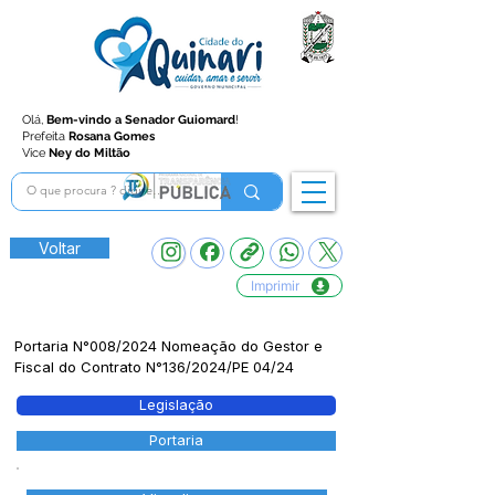
Olá,
Bem-vindo a Senador Guiomard
!
Prefeita
Rosana Gomes
Vice
Ney do Miltão
Voltar
Imprimir
Portaria N°008/2024 Nomeação do Gestor e
Fiscal do Contrato N°136/2024/PE 04/24
Legislação
Portaria