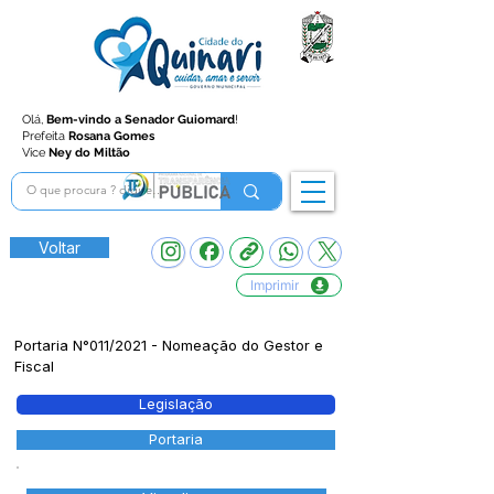
Olá,
Bem-vindo a Senador Guiomard
!
Prefeita
Rosana Gomes
Vice
Ney do Miltão
Voltar
Imprimir
Portaria N°011/2021 - Nomeação do Gestor e
Fiscal
Legislação
Portaria