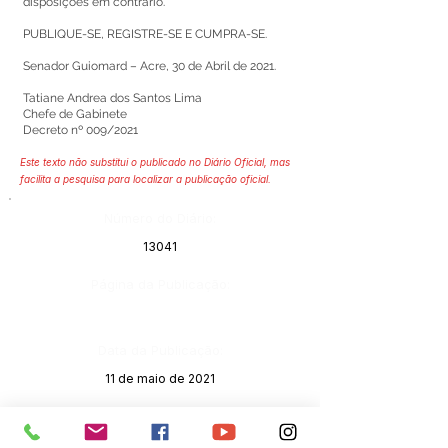
disposições em contrário.
PUBLIQUE-SE, REGISTRE-SE E CUMPRA-SE.
Senador Guiomard – Acre, 30 de Abril de 2021.
Tatiane Andrea dos Santos Lima
Chefe de Gabinete
Decreto nº 009/2021
Este texto não substitui o publicado no Diário Oficial, mas
facilita a pesquisa para localizar a publicação oficial.
Número do Diário:
13041
Página da Publicação:
Data da Publicação:
11 de maio de 2021
Órgão:
Gabinete do Prefeito