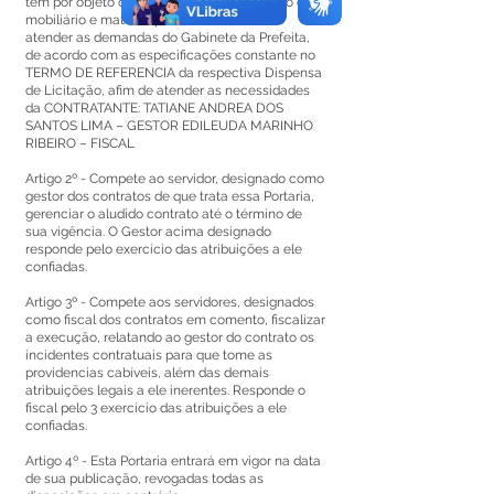
tem por objeto o fornecimento da aquisição de
mobiliário e material permanente, afim de
atender as demandas do Gabinete da Prefeita,
de acordo com as especificações constante no
TERMO DE REFERENCIA da respectiva Dispensa
de Licitação, afim de atender as necessidades
da CONTRATANTE: TATIANE ANDREA DOS
SANTOS LIMA – GESTOR EDILEUDA MARINHO
RIBEIRO – FISCAL
Artigo 2º - Compete ao servidor, designado como
gestor dos contratos de que trata essa Portaria,
gerenciar o aludido contrato até o término de
sua vigência. O Gestor acima designado
responde pelo exercício das atribuições a ele
confiadas.
Artigo 3º - Compete aos servidores, designados
como fiscal dos contratos em comento, fiscalizar
a execução, relatando ao gestor do contrato os
incidentes contratuais para que tome as
providencias cabíveis, além das demais
atribuições legais a ele inerentes. Responde o
fiscal pelo 3 exercício das atribuições a ele
confiadas.
Artigo 4º - Esta Portaria entrará em vigor na data
de sua publicação, revogadas todas as