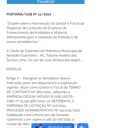
Visualizar
PORTARIA/GAB Nº 11/2021
“Dispõe sobre a Nomeação do Gestor e Fiscal da
Dispensa de Licitação da Empresa de
Fornecimento de Mobiliário e Material
Permanente para o Gabinete da Prefeita e dá
outras providencias. ”
A Chefe de Gabinete da Prefeitura Municipal de
Senador Guiomard – AC, Tatiane Andrea dos
Santos Lima, no uso de suas atribuições legais ...
RESOLVE:
Artigo 1º - Designar os Servidores abaixo
indicados para, em observância à legislação
vigente, atuar como Gestor e Fiscal do TERMO
DE CONTRATO Nº 060/2021, referente a
EMPRESA DESTAK MÓVEIS PLANEJADOS –
CNPJ nº
15.190.368
/0001-37, REFERENTE A
DISPENSA DE LICITAÇÃO Nº 017/2021,
PROCESSO ADMINISTRATIVO Nº 041.004/2021,
Celebrado com o Município de Senador
Guiomard, com vigência até 22/06/2021, a
contar da data da assinatura do Contrato, que