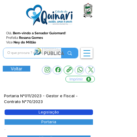
Olá,
Bem-vindo a Senador Guiomard
!
Prefeita
Rosana Gomes
Vice
Ney do Miltão
Voltar
Imprimir
Portaria N°011/2023 - Gestor e Fiscal -
Contrato N°70/2023
Legislação
Portaria