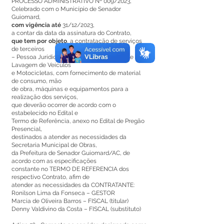
PROCESSO ADMINISTRATIVO Nº 009/2023,
Celebrado com o Município de Senador
Guiomard,
com vigência até
31/12/2023,
a contar da data da assinatura do Contrato,
que tem por objeto
, a contratação de serviços
de terceiros
– Pessoa Jurídica, prestação. de serviços de
Lavagem de Veículos
e Motocicletas, com fornecimento de material
de consumo, mão
de obra, máquinas e equipamentos para a
realização dos serviços,
que deverão ocorrer de acordo com o
estabelecido no Edital e
Termo de Referência, anexo no Edital de Pregão
Presencial,
destinados a atender as necessidades da
Secretaria Municipal de Obras,
da Prefeitura de Senador Guiomard/AC, de
acordo com as especificações
constante no TERMO DE REFERENCIA dos
respectivo Contrato, afim de
atender as necessidades da CONTRATANTE:
Ronilson Lima da Fonseca – GESTOR
Marcia de Oliveira Barros – FISCAL (titular)
Denny Valdivino da Costa – FISCAL (substituto)