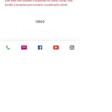
Este texto não substitui o publicado no Diário Oficial, mas
facilita a pesquisa para localizar a publicação oficial.
Número do Diário:
13503
Página da Publicação:
Data da Publicação:
30 de março de 2023
Órgão:
Sec. Obras