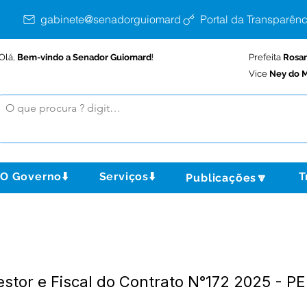
gabinete@senadorguiomard.ac.gov.br
Portal da Transparênc
Olá,
Bem-vindo a Senador Guiomard
!
Prefeita
Rosa
Vice
Ney do M
O Governo⬇️
Serviços⬇️
T
Publicações🔽
estor e Fiscal do Contrato N°172 2025 - P