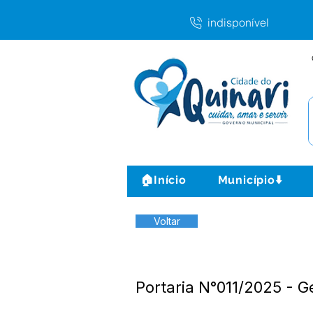
indisponível
🏠Início
Município⬇️
Voltar
Portaria N°011/2025 - G