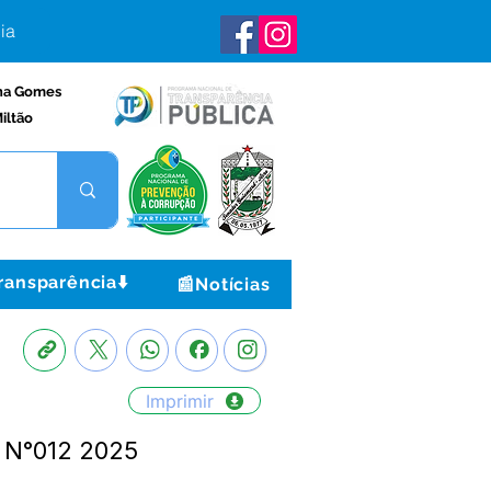
ia
na Gomes
iltão
ransparência⬇️
📰Notícias
Imprimir
E N°012 2025