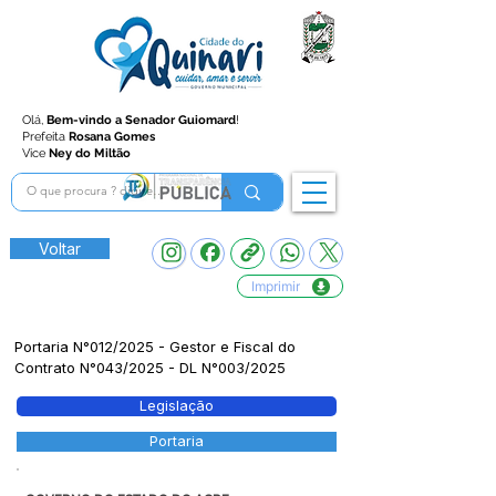
Olá,
Bem-vindo a Senador Guiomard
!
Prefeita
Rosana Gomes
Vice
Ney do Miltão
Voltar
Imprimir
Portaria N°012/2025 - Gestor e Fiscal do
Contrato N°043/2025 - DL N°003/2025
Legislação
Portaria