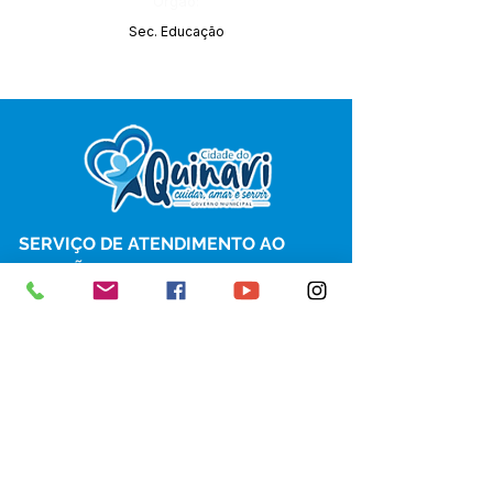
Órgão:
Sec. Educação
SERVIÇO DE ATENDIMENTO AO 
CIDADÃO (SIC) E OUVIDORIA
Prefeitura de Senador Guiomard - 
Estado do Acre
CNPJ 
04.077.251/0001-25
💻Acesso online: 
SIC 
| 
Fale Conosco
 | 
Ouvidoria
|
Portal de Transparência
 | 
Mapa do Site