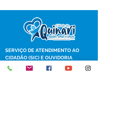
SERVIÇO DE ATENDIMENTO AO 
CIDADÃO (SIC) E OUVIDORIA
Prefeitura de Senador Guiomard - 
Estado do Acre
CNPJ 
04.077.251/0001-25
💻Acesso online: 
SIC 
| 
Fale Conosco
 | 
Ouvidoria
|
Portal de Transparência
 | 
Mapa do Site
📱Fone: +55 (68) 98122-0970 
(Responsável Izabel Cristina)