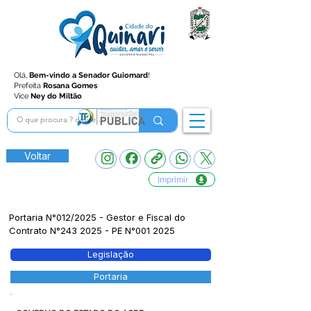
Olá,
Bem-vindo a Senador Guiomard
!
Prefeita
Rosana Gomes
Vice
Ney do Miltão
Voltar
Imprimir
Portaria N°012/2025 - Gestor e Fiscal do
Contrato N°243 2025 - PE N°001 2025
Legislação
Portaria