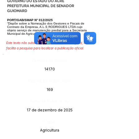
GOVERNO DO ESTADO DO ACRE
PREFEITURA MUNICIPAL DE SENADOR
GUIOMARD
PORT/GAB/SMAP N° 012/2025
“Dispõe sobre a Nomeação dos Gestores e Fiscais de
Contrato da Empresa, A.L.S RODRIGUES LTDA cujo
objeto serviço de manutenção predial para a Secretaria
Municipal de Agricultura e dar outras providencias”.
Este texto não substitui o publicado no Diário Oficial, mas
facilita a pesquisa para localizar a publicação oficial.
Número do Diário:
14170
Página da Publicação:
169
Data da Publicação:
17 de dezembro de 2025
Órgão:
Agricultura