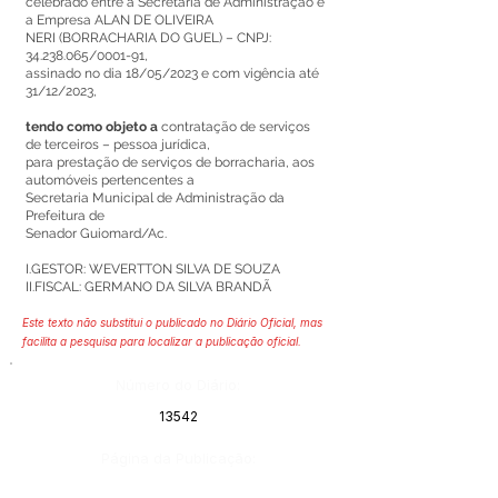
celebrado entre a Secretaria de Administração e
a Empresa ALAN DE OLIVEIRA
NERI (BORRACHARIA DO GUEL) – CNPJ:
34.238.065
/0001-91,
assinado no dia 18/05/2023 e com vigência até
31/12/2023,
tendo como objeto a
contratação de serviços
de terceiros – pessoa jurídica,
para prestação de serviços de borracharia, aos
automóveis pertencentes a
Secretaria Municipal de Administração da
Prefeitura de
Senador Guiomard/Ac.
I.GESTOR: WEVERTTON SILVA DE SOUZA
II.FISCAL: GERMANO DA SILVA BRANDÃ
Este texto não substitui o publicado no Diário Oficial, mas
facilita a pesquisa para localizar a publicação oficial.
Número do Diário:
13542
Página da Publicação: