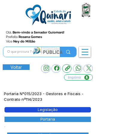
Olá,
Bem-vindo a Senador Guiomard
!
Prefeita
Rosana Gomes
Vice
Ney do Miltão
Voltar
Imprimir
Portaria N°015/2023 - Gestores e Fiscais -
Contrato nº114/2023
Legislação
Portaria