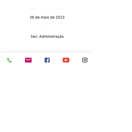
Data da Publicação:
26 de maio de 2023
Órgão:
Sec. Administração
SERVIÇO DE ATENDIMENTO AO 
CIDADÃO (SIC) E OUVIDORIA
Prefeitura de Senador Guiomard - 
Estado do Acre
CNPJ 
04.077.251/0001-25