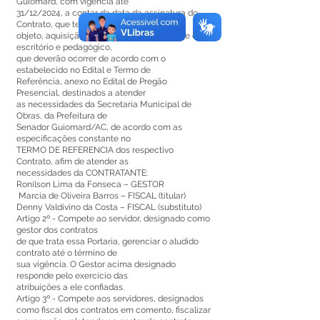
Guiomard, com vigência até
31/12/2024, a contar da data da assinatura do
Contrato, que tem por
objeto, aquisição de material de expediente de
escritório e pedagógico,
que deverão ocorrer de acordo com o
estabelecido no Edital e Termo de
Referência, anexo no Edital de Pregão
Presencial, destinados a atender
as necessidades da Secretaria Municipal de
Obras, da Prefeitura de
Senador Guiomard/AC, de acordo com as
especificações constante no
TERMO DE REFERENCIA dos respectivo
Contrato, afim de atender as
necessidades da CONTRATANTE:
Ronilson Lima da Fonseca – GESTOR
Marcia de Oliveira Barros – FISCAL (titular)
Denny Valdivino da Costa – FISCAL (substituto)
Artigo 2º - Compete ao servidor, designado como
gestor dos contratos
de que trata essa Portaria, gerenciar o aludido
contrato até o término de
sua vigência. O Gestor acima designado
responde pelo exercício das
atribuições a ele confiadas.
Artigo 3º - Compete aos servidores, designados
como fiscal dos contratos em comento, fiscalizar