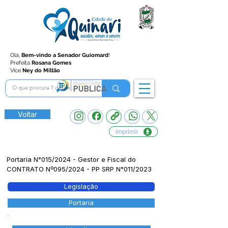
Olá,
Bem-vindo a Senador Guiomard
!
Prefeita
Rosana Gomes
Vice
Ney do Miltão
Voltar
Imprimir
Portaria N°015/2024 - Gestor e Fiscal do
CONTRATO Nº095/2024 - PP SRP N°011/2023
Legislação
Portaria