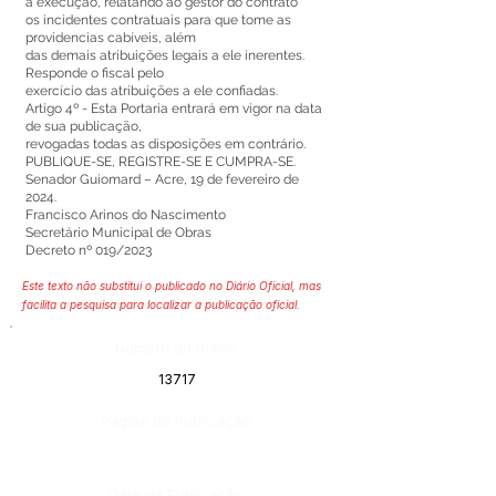
a execução, relatando ao gestor do contrato
os incidentes contratuais para que tome as
providencias cabíveis, além
das demais atribuições legais a ele inerentes.
Responde o fiscal pelo
exercício das atribuições a ele confiadas.
Artigo 4º - Esta Portaria entrará em vigor na data
de sua publicação,
revogadas todas as disposições em contrário.
PUBLIQUE-SE, REGISTRE-SE E CUMPRA-SE.
Senador Guiomard – Acre, 19 de fevereiro de
2024.
Francisco Arinos do Nascimento
Secretário Municipal de Obras
Decreto nº 019/2023
Este texto não substitui o publicado no Diário Oficial, mas
facilita a pesquisa para localizar a publicação oficial.
Número do Diário:
13717
Página da Publicação:
Data da Publicação: