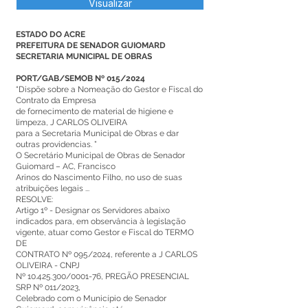
Visualizar
ESTADO DO ACRE
PREFEITURA DE SENADOR GUIOMARD
SECRETARIA MUNICIPAL DE OBRAS
PORT/GAB/SEMOB Nº 015/2024
“Dispõe sobre a Nomeação do Gestor e Fiscal do
Contrato da Empresa
de fornecimento de material de higiene e
limpeza, J CARLOS OLIVEIRA
para a Secretaria Municipal de Obras e dar
outras providencias. ”
O Secretário Municipal de Obras de Senador
Guiomard – AC, Francisco
Arinos do Nascimento Filho, no uso de suas
atribuições legais ...
RESOLVE:
Artigo 1º - Designar os Servidores abaixo
indicados para, em observância à legislação
vigente, atuar como Gestor e Fiscal do TERMO
DE
CONTRATO Nº 095/2024, referente a J CARLOS
OLIVEIRA - CNPJ
Nº
10.425.300
/0001-76, PREGÃO PRESENCIAL
SRP Nº 011/2023,
Celebrado com o Município de Senador