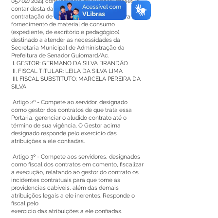
05/02/2024 com vigência de 12 (doze) meses, a
contar desta data, tendo como objeto a
contratação de empresa especializada para
fornecimento de material de consumo
(expediente, de escritório e pedagógico),
destinado a atender as necessidades da
Secretaria Municipal de Administração da
Prefeitura de Senador Guiomard/Ac.
I. GESTOR: GERMANO DA SILVA BRANDÃO
II. FISCAL TITULAR: LEILA DA SILVA LIMA
III. FISCAL SUBSTITUTO: MARCELA PEREIRA DA
SILVA
Artigo 2º - Compete ao servidor, designado
como gestor dos contratos de que trata essa
Portaria, gerenciar o aludido contrato até o
término de sua vigência. O Gestor acima
designado responde pelo exercício das
atribuições a ele confiadas.
Artigo 3º - Compete aos servidores, designados
como fiscal dos contratos em comento, fiscalizar
a execução, relatando ao gestor do contrato os
incidentes contratuais para que tome as
providencias cabíveis, além das demais
atribuições legais a ele inerentes. Responde o
fiscal pelo
exercício das atribuições a ele confiadas.