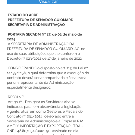
Visualizar
ESTADO DO ACRE
PREFEITURA DE SENADOR GUIOMARD
SECRETARIA DE ADMINISTRAÇÃO
PORTARIA SECADM Nº 17, de 02 de maio de
2024
A SECRETÁRIA DE ADMINISTRAÇÃO DA
PREFEITURA DE SENADOR GUIOMARD-AC, no
uso de suas atribuições que lhe conferem o
Decreto nº 023/2022 de 17 de janeiro de 2022.
CONSIDERANDO o disposto no art. 117, da Lei nº
14.133/2156, o qual determina que a execução do
contrato deverá ser acompanhada e fiscalizada
por um representante da Administração
especialmente designado;
RESOLVE:
Artigo 1º - Designar os Servidores abaixo
indicados para, em observância à legislação
vigente, atuarem como Gestores e Fiscais do
Contrato nº 091/2024, celebrado entre a
Secretaria de Administração e a Empresa R.M.
AMELY IMPORTAÇÃO E EXPORTAÇÃO LTDA –
CNPJ:
48.807.054
/0001-90, assinado no dia