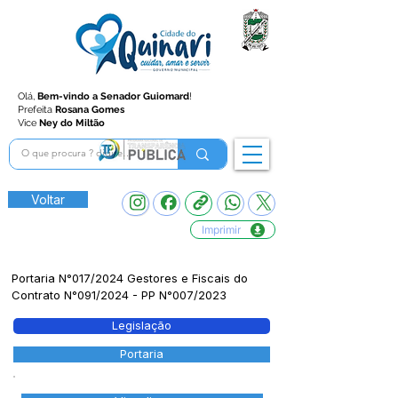
Olá,
Bem-vindo a Senador Guiomard
!
Prefeita
Rosana Gomes
Vice
Ney do Miltão
Voltar
Imprimir
Portaria N°017/2024 Gestores e Fiscais do
Contrato N°091/2024 - PP N°007/2023
Legislação
Portaria