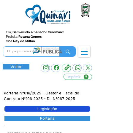
Olá,
Bem-vindo a Senador Guiomard
!
Prefeita
Rosana Gomes
Vice
Ney do Miltão
Voltar
Imprimir
Portaria N°018/2025 - Gestor e Fiscal do
Contrato N°196 2025 - DL N°067 2025
Legislação
Portaria