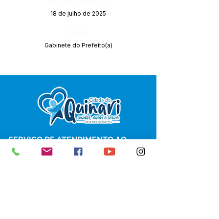
18 de julho de 2025
Órgão:
Gabinete do Prefeito(a)
SERVIÇO DE ATENDIMENTO AO 
CIDADÃO (SIC) E OUVIDORIA
Prefeitura de Senador Guiomard - 
Estado do Acre
CNPJ 
04.077.251/0001-25
💻Acesso online: 
SIC 
| 
Fale Conosco
 | 