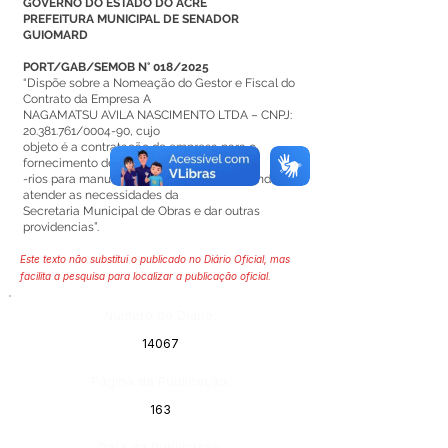
GOVERNO DO ESTADO DO ACRE
PREFEITURA MUNICIPAL DE SENADOR
GUIOMARD
PORT/GAB/SEMOB N° 018/2025
“Dispõe sobre a Nomeação do Gestor e Fiscal do
Contrato da Empresa A
NAGAMATSU AVILA NASCIMENTO LTDA – CNPJ:
20.381.761
/0004-90, cujo
objeto é a contratação de empresa para o
fornecimento de peças e acessó-
-rios para manutenção de roçadeiras, visando
atender as necessidades da
Secretaria Municipal de Obras e dar outras
providencias”.
Este texto não substitui o publicado no Diário Oficial, mas
facilita a pesquisa para localizar a publicação oficial.
Número do Diário:
14067
Página da Publicação:
163
Data da Publicação: