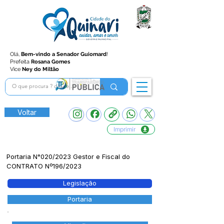
Olá,
Bem-vindo a Senador Guiomard
!
Prefeita
Rosana Gomes
Vice
Ney do Miltão
Voltar
Imprimir
Portaria N°020/2023 Gestor e Fiscal do
CONTRATO Nº196/2023
Legislação
Portaria