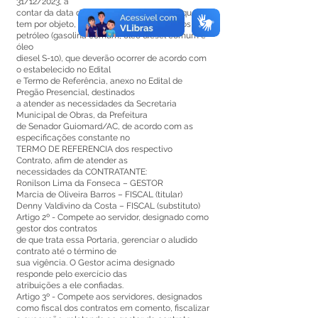
31/12/2023, a
contar da data da assinatura do Contrato, que
tem por objeto, o fornecimento de derivados de
petróleo (gasolina comum, óleo diesel comum e
óleo
diesel S-10), que deverão ocorrer de acordo com
o estabelecido no Edital
e Termo de Referência, anexo no Edital de
Pregão Presencial, destinados
a atender as necessidades da Secretaria
Municipal de Obras, da Prefeitura
de Senador Guiomard/AC, de acordo com as
especificações constante no
TERMO DE REFERENCIA dos respectivo
Contrato, afim de atender as
necessidades da CONTRATANTE:
Ronilson Lima da Fonseca – GESTOR
Marcia de Oliveira Barros – FISCAL (titular)
Denny Valdivino da Costa – FISCAL (substituto)
Artigo 2º - Compete ao servidor, designado como
gestor dos contratos
de que trata essa Portaria, gerenciar o aludido
contrato até o término de
sua vigência. O Gestor acima designado
responde pelo exercício das
atribuições a ele confiadas.
Artigo 3º - Compete aos servidores, designados
como fiscal dos contratos em comento, fiscalizar