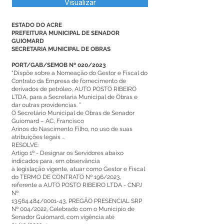
Visualizar
ESTADO DO ACRE
PREFEITURA MUNICIPAL DE SENADOR
GUIOMARD
SECRETARIA MUNICIPAL DE OBRAS
PORT/GAB/SEMOB Nº 020/2023
“Dispõe sobre a Nomeação do Gestor e Fiscal do
Contrato da Empresa de fornecimento de
derivados de petróleo, AUTO POSTO RIBEIRO
LTDA, para a Secretaria Municipal de Obras e
dar outras providencias. ”
O Secretário Municipal de Obras de Senador
Guiomard – AC, Francisco
Arinos do Nascimento Filho, no uso de suas
atribuições legais ...
RESOLVE:
Artigo 1º - Designar os Servidores abaixo
indicados para, em observância
à legislação vigente, atuar como Gestor e Fiscal
do TERMO DE CONTRATO Nº 196/2023,
referente a AUTO POSTO RIBEIRO LTDA - CNPJ
Nº
13.564.484
/0001-43, PREGÃO PRESENCIAL SRP
Nº 004/2022, Celebrado com o Município de
Senador Guiomard, com vigência até