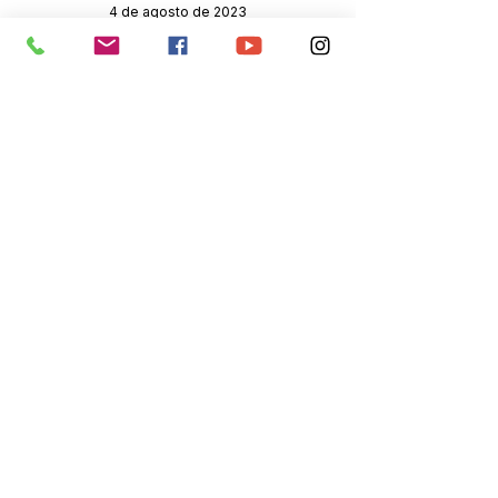
4 de agosto de 2023
Órgão:
Sec. Assistência Social
SERVIÇO DE ATENDIMENTO AO 
CIDADÃO (SIC) E OUVIDORIA
Prefeitura de Senador Guiomard - 
Estado do Acre
CNPJ 
04.077.251/0001-25
💻Acesso online: 
SIC 
| 
Fale Conosco
 | 
Ouvidoria
|
Portal de Transparência
 | 