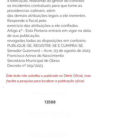
a execução, relatando ao gestor do contrato
os incidentes contratuais para que tome as
providencias cabíveis, além
das demais atribuições legais a ele inerentes.
Responde o fiscal pelo
exercício das atribuições a ele confiadas.
Artigo 4º - Esta Portaria entrará em vigor na data
de sua publicação,
revogadas todas as disposições em contrário.
PUBLIQUE-SE, REGISTRE-SE E CUMPRA-SE.
Senador Guiomard – Acre, 03 de agosto de 2023.
Francisco Arinos do Nascimento
Secretário Municipal de Obras
Decreto nº 019/2023
Este texto não substitui o publicado no Diário Oficial, mas
facilita a pesquisa para localizar a publicação oficial.
Número do Diário:
13588
Página da Publicação:
Data da Publicação: