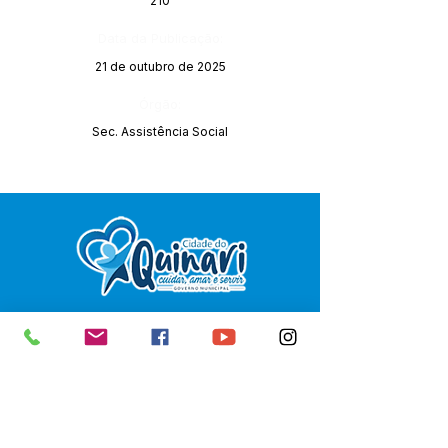
210
Data da Publicação:
21 de outubro de 2025
Órgão:
Sec. Assistência Social
SERVIÇO DE ATENDIMENTO AO 
CIDADÃO (SIC) E OUVIDORIA
Prefeitura de Senador Guiomard - 
Estado do Acre
CNPJ 
04.077.251/0001-25