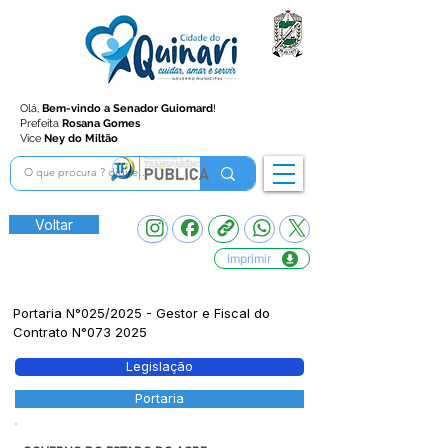
Olá,
Bem-vindo a Senador Guiomard
!
Prefeita
Rosana Gomes
Vice
Ney do Miltão
Voltar
Imprimir
Portaria N°025/2025 - Gestor e Fiscal do
Contrato N°073 2025
Legislação
Portaria