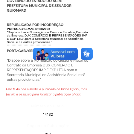
GOVERNO DO ESTADO DO ACRE
PREFEITURA MUNICIPAL DE SENADOR
GUIOMARD
REPUBLICADA POR INCORREÇÃO
PORT/GAB/SEMAS N°25/2025
“Dispõe sobre a Nomeação do Gestor e Fiscal do Contrato
da Empresa DUX
COMÉRCIO E REPRESENTAÇÕES IMP
E EXP LTDA para a Secretaria Mu
nicipal de Assistência
Social e dá outras providencias.”
*************************************
PORT/GAB/SEMAS N° 25/2025
“Dispõe sobre a Nomeação do Gestor e Fiscal do
Contrato da Empresa DUX COMÉRCIO E
REPRESENTAÇÕES IMP E EXP LTDA para a
Secretaria Municipal de Assistência Social e dá
outras providencias.”
Este texto não substitui o publicado no Diário Oficial, mas
facilita a pesquisa para localizar a publicação oficial.
Número do Diário:
14132
Página da Publicação: