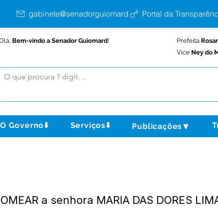
gabinete@senadorguiomard.ac.gov.br
Portal da Transparênc
Olá,
Bem-vindo a Senador Guiomard
!
Prefeita
Rosa
Vice
Ney do M
O Governo⬇️
Serviços⬇️
T
Publicações🔽
- NOMEAR a senhora MARIA DAS DORES LI