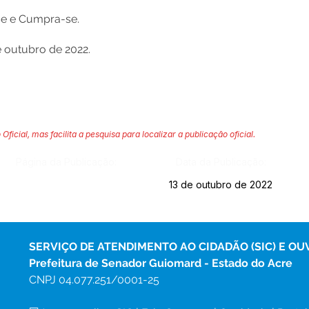
-se e Cumpra-se.
 outubro de 2022.
 Oficial, mas facilita a pesquisa para localizar a publicação oficial.
Página da Publicação:
Data da Publicação:
13 de outubro de 2022
SERVIÇO DE ATENDIMENTO AO CIDADÃO (SIC) E OU
Prefeitura de Senador Guiomard - Estado do Acre
CNPJ 
04.077.251/0001-25