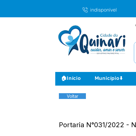
indisponível
🏠Início
Município⬇️
Voltar
Portaria N°031/2022 