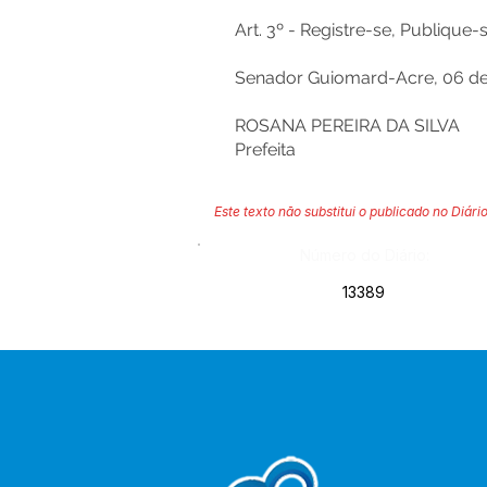
Art. 3º - Registre-se, Publique
Senador Guiomard-Acre, 06 de
ROSANA PEREIRA DA SILVA
Prefeita
Este texto não substitui o publicado no Diário
Número do Diário:
13389