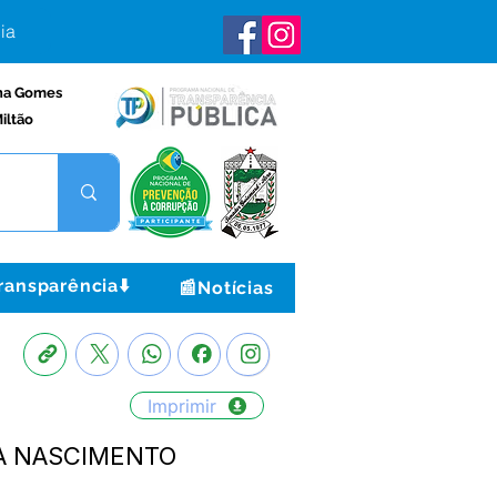
ia
na Gomes
iltão
ransparência⬇️
📰Notícias
Imprimir
MA NASCIMENTO