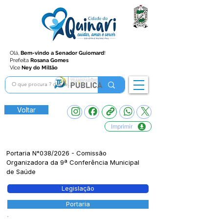
Olá,
Bem-vindo a Senador Guiomard
!
Prefeita
Rosana Gomes
Vice
Ney do Miltão
Voltar
Imprimir
Portaria N°038/2026 - Comissão
Organizadora da 9ª Conferência Municipal
de Saúde
Legislação
Portaria