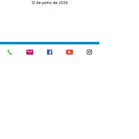
12 de junho de 2026
Órgão:
SERVIÇO DE ATENDIMENTO AO 
CIDADÃO (SIC) E OUVIDORIA
Prefeitura de Senador Guiomard - 
Estado do Acre
CNPJ 
04.077.251/0001-25
💻Acesso online: 
SIC 
| 
Fale Conosco
 | 
Ouvidoria
|
Portal de Transparência
 | 