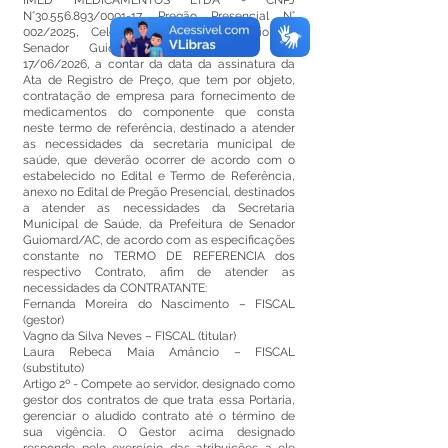
IMED MEDICAMENTOS LTDA - CNPJ
N°30.556.893/0001-17, Pregão Presencial N°
002/2025, Celebrado com o Município de
Senador Guiomard, com vigência até
17/06/2026, a contar da data da assinatura da
Ata de Registro de Preço, que tem por objeto,
contratação de empresa para fornecimento de
medicamentos do componente que consta
neste termo de referência, destinado a atender
as necessidades da secretaria municipal de
saúde, que deverão ocorrer de acordo com o
estabelecido no Edital e Termo de Referência,
anexo no Edital de Pregão Presencial, destinados
a atender as necessidades da Secretaria
Municipal de Saúde, da Prefeitura de Senador
Guiomard/AC, de acordo com as especificações
constante no TERMO DE REFERENCIA dos
respectivo Contrato, afim de atender as
necessidades da CONTRATANTE:
Fernanda Moreira do Nascimento – FISCAL
(gestor)
Vagno da Silva Neves – FISCAL (titular)
Laura Rebeca Maia Amâncio – FISCAL
(substituto)
Artigo 2º - Compete ao servidor, designado como
gestor dos contratos de que trata essa Portaria,
gerenciar o aludido contrato até o término de
sua vigência. O Gestor acima designado