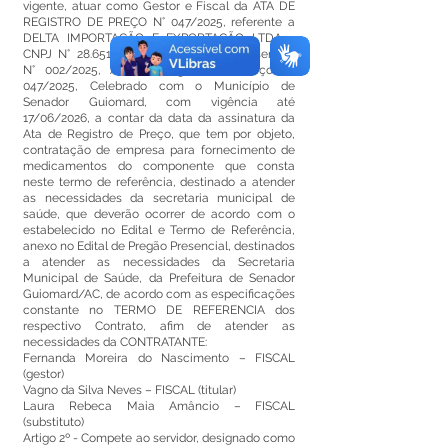
vigente, atuar como Gestor e Fiscal da ATA DE
REGISTRO DE PREÇO N° 047/2025, referente a
DELTA IMPORTAÇÃO E EXPORTAÇÃO LTDA -
CNPJ N°
28.651.546
/0001-21, Pregão Presencial
N° 002/2025, Ata de Registro de Preço N°
047/2025, Celebrado com o Município de
Senador Guiomard, com vigência até
17/06/2026, a contar da data da assinatura da
Ata de Registro de Preço, que tem por objeto,
contratação de empresa para fornecimento de
medicamentos do componente que consta
neste termo de referência, destinado a atender
as necessidades da secretaria municipal de
saúde, que deverão ocorrer de acordo com o
estabelecido no Edital e Termo de Referência,
anexo no Edital de Pregão Presencial, destinados
a atender as necessidades da Secretaria
Municipal de Saúde, da Prefeitura de Senador
Guiomard/AC, de acordo com as especificações
constante no TERMO DE REFERENCIA dos
respectivo Contrato, afim de atender as
necessidades da CONTRATANTE:
Fernanda Moreira do Nascimento – FISCAL
(gestor)
Vagno da Silva Neves – FISCAL (titular)
Laura Rebeca Maia Amâncio – FISCAL
(substituto)
Artigo 2º - Compete ao servidor, designado como