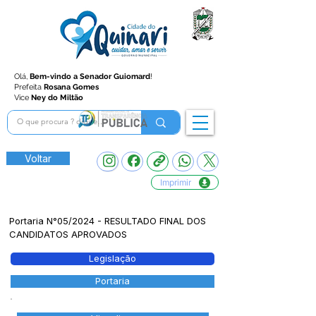
Olá,
Bem-vindo a Senador Guiomard
!
Prefeita
Rosana Gomes
Vice
Ney do Miltão
Voltar
Imprimir
Portaria N°05/2024 - RESULTADO FINAL DOS
CANDIDATOS APROVADOS
Legislação
Portaria