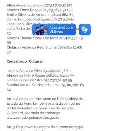
Allan André Lourenço
407.915.789-32 100
Marcos Prado Rabelo
845.235.657-91 100
Emilio Oliveira de Amorim
528.974.862-87
Daniel Frutuoso Rodrigues
880.175.242-34
Jhon Leno Oliveira da Silva
032.091.592-11
João Pedro de Queiroz Morales
22.805.747
/0001-
50
Marcos Thadeu Soares de Melo
728.472.552-49
66
Clebison André da Rocha Lima
879.006.452-68
50
Cadastrador Cultural
Izabely Paula da Silva
037.149.412-58 60
Almerinda Freire Roque
056.264.342-17 55
Gabriel Lopes da Silva
070.757.302-58 55
Sabrina Kauani Cardoso de Lima
093.807.382-69
50
Art. 2. A presente lista, além do Diário Oficial do
Estado do Acre, também estará disponível no
portal da Prefeitura Municipal de Senador
Guiomard, por meio do endereço
www.senadorguiomard.ac.gov.br
.
Art. 3. Os aprovados dentro do número de vagas