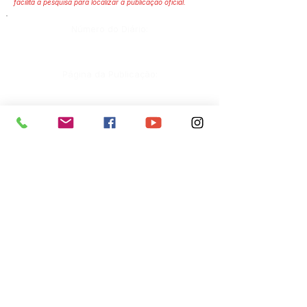
facilita a pesquisa para localizar a publicação oficial.
Número do Diário:
Página da Publicação:
Data da Publicação:
Órgão:
Sec. Cultura