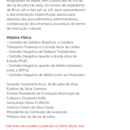
estipuladas no edital, tem o prazo até às 17h do
dia 23 de julho de 2024, no horário de expediente
de 8h às 12h e das 14h às 17h, para apresentarem
a documentação especificada abaixo para
abertura dos procedimentos administrativos,
comprovação documental e assinatura do termo
de execução cultural:
PESSOA FÍSICA:
• Certidão de Débitos Relativos a Créditos
Tributários Federais e à Dívida Ativa da União;
• Certidão Negativa de Débitos Trabalhistas
• Certidão Negativa quanto a dívida ativa do
Estado (PGE);
• Certidão Negativa quanto de débito estaduais
junto a SEFAZ;
• Certidão Negativa de débito junto ao Município.
Senador Guiomard-Acre, 18 de julho de 2024
Eudiran da Silva Carneiro
Diretor Presidente da Fundação Municipal de
Cultura e Desporto Adilá
Gonçalves Vieira-FUNCAV
Antônio Carlos da Silva Costa
Presidente da Comissão de Avaliação
Portaria 001/24 de 04 de julho
Este texto não substitui o publicado no Diário Oficial, mas