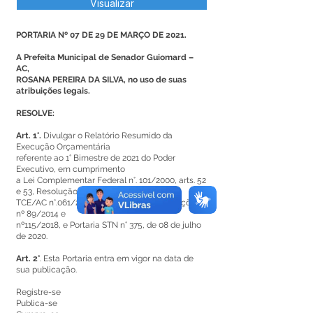
Visualizar
PORTARIA Nº 07 DE 29 DE MARÇO DE 2021.
A Prefeita Municipal de Senador Guiomard –
AC,
ROSANA PEREIRA DA SILVA, no uso de suas
atribuições legais.
RESOLVE:
Art. 1°.
Divulgar o Relatório Resumido da
Execução Orçamentária
referente ao 1° Bimestre de 2021 do Poder
Executivo, em cumprimento
a Lei Complementar Federal n°. 101/2000, arts. 52
e 53, Resolução
TCE/AC n°.061/2007, alterada pelas Resoluções
nº 89/2014 e
nº115/2018, e Portaria STN n° 375, de 08 de julho
de 2020.
Art. 2°
. Esta Portaria entra em vigor na data de
sua publicação.
Registre-se
Publica-se