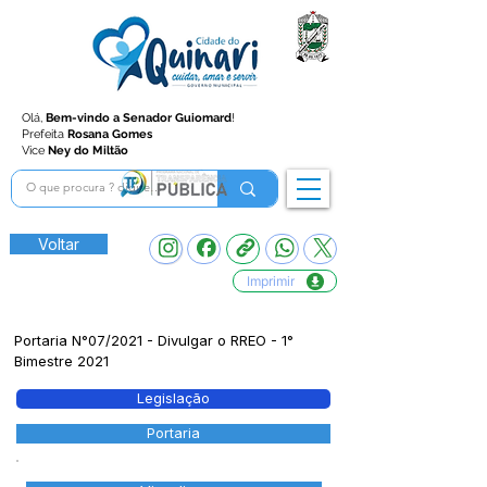
Olá,
Bem-vindo a Senador Guiomard
!
Prefeita
Rosana Gomes
Vice
Ney do Miltão
Voltar
Imprimir
Portaria N°07/2021 - Divulgar o RREO - 1°
Bimestre 2021
Legislação
Portaria