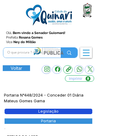
Olá,
Bem-vindo a Senador Guiomard
!
Prefeita
Rosana Gomes
Vice
Ney do Miltão
Voltar
Imprimir
Portaria N°448/2024 - Conceder 01 Diária
Mateus Gomes Gama
Legislação
Portaria