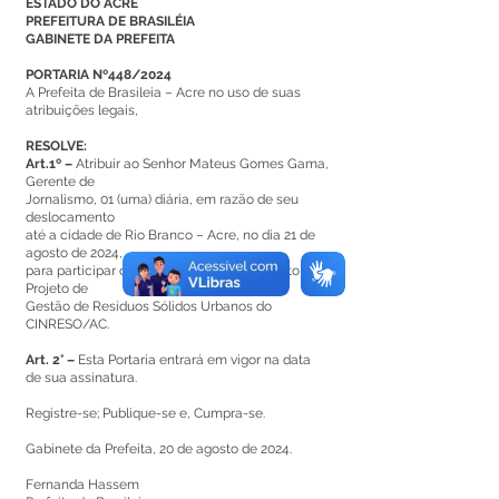
ESTADO DO ACRE
PREFEITURA DE BRASILÉIA
GABINETE DA PREFEITA
PORTARIA Nº448/2024
A Prefeita de Brasileia – Acre no uso de suas
atribuições legais,
RESOLVE:
Art.1º –
Atribuir ao Senhor Mateus Gomes Gama,
Gerente de
Jornalismo, 01 (uma) diária, em razão de seu
deslocamento
até a cidade de Rio Branco – Acre, no dia 21 de
agosto de 2024,
para participar da Oficina de Cadastramento do
Projeto de
Gestão de Resíduos Sólidos Urbanos do
CINRESO/AC.
Art. 2° –
Esta Portaria entrará em vigor na data
de sua assinatura.
Registre-se; Publique-se e, Cumpra-se.
Gabinete da Prefeita, 20 de agosto de 2024.
Fernanda Hassem