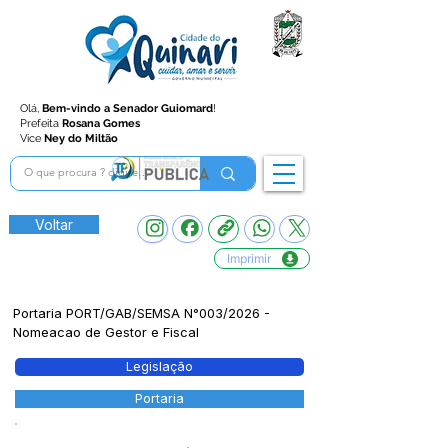
Olá,
Bem-vindo a Senador Guiomard
!
Prefeita
Rosana Gomes
Vice
Ney do Miltão
Voltar
Imprimir
Portaria PORT/GAB/SEMSA N°003/2026 -
Nomeacao de Gestor e Fiscal
Legislação
Portaria