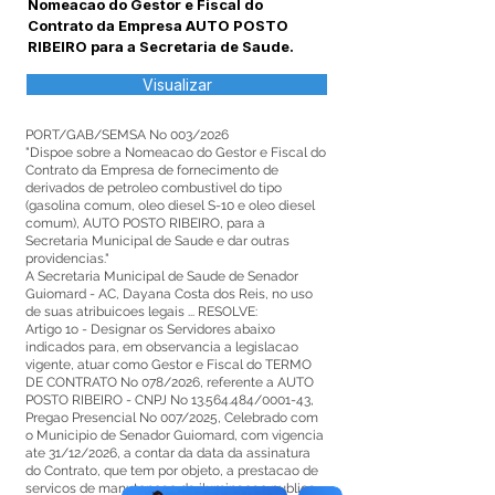
Nomeacao do Gestor e Fiscal do
Contrato da Empresa AUTO POSTO
RIBEIRO para a Secretaria de Saude.
Visualizar
PORT/GAB/SEMSA No 003/2026
"Dispoe sobre a Nomeacao do Gestor e Fiscal do
Contrato da Empresa de fornecimento de
derivados de petroleo combustivel do tipo
(gasolina comum, oleo diesel S-10 e oleo diesel
comum), AUTO POSTO RIBEIRO, para a
Secretaria Municipal de Saude e dar outras
providencias."
A Secretaria Municipal de Saude de Senador
Guiomard - AC, Dayana Costa dos Reis, no uso
de suas atribuicoes legais ... RESOLVE:
Artigo 1o - Designar os Servidores abaixo
indicados para, em observancia a legislacao
vigente, atuar como Gestor e Fiscal do TERMO
DE CONTRATO No 078/2026, referente a AUTO
POSTO RIBEIRO - CNPJ No
13.564.484
/0001-43,
Pregao Presencial No 007/2025, Celebrado com
o Municipio de Senador Guiomard, com vigencia
ate 31/12/2026, a contar da data da assinatura
do Contrato, que tem por objeto, a prestacao de
servicos de manutencao da iluminacao publica