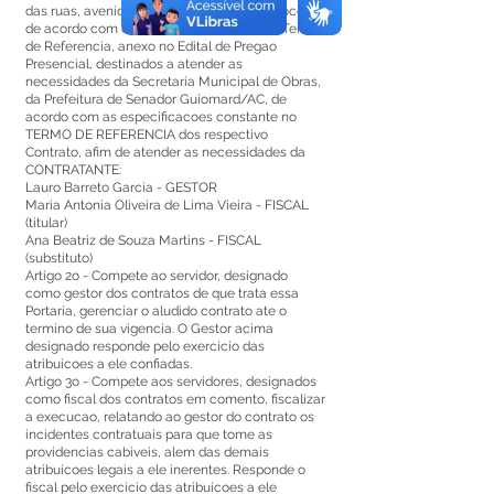
das ruas, avenidas e pracas, que deverao ocorrer
de acordo com o estabelecido no Edital e Termo
de Referencia, anexo no Edital de Pregao
Presencial, destinados a atender as
necessidades da Secretaria Municipal de Obras,
da Prefeitura de Senador Guiomard/AC, de
acordo com as especificacoes constante no
TERMO DE REFERENCIA dos respectivo
Contrato, afim de atender as necessidades da
CONTRATANTE:
Lauro Barreto Garcia - GESTOR
Maria Antonia Oliveira de Lima Vieira - FISCAL
(titular)
Ana Beatriz de Souza Martins - FISCAL
(substituto)
Artigo 2o - Compete ao servidor, designado
como gestor dos contratos de que trata essa
Portaria, gerenciar o aludido contrato ate o
termino de sua vigencia. O Gestor acima
designado responde pelo exercicio das
atribuicoes a ele confiadas.
Artigo 3o - Compete aos servidores, designados
como fiscal dos contratos em comento, fiscalizar
a execucao, relatando ao gestor do contrato os
incidentes contratuais para que tome as
providencias cabiveis, alem das demais
atribuicoes legais a ele inerentes. Responde o
fiscal pelo exercicio das atribuicoes a ele