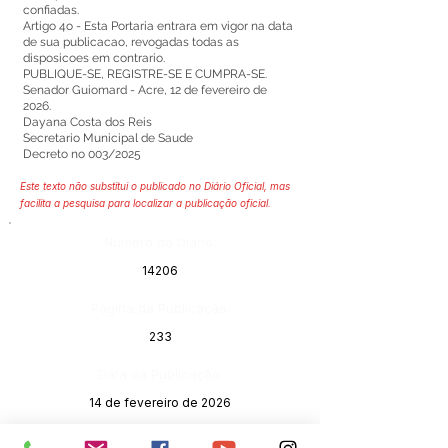
confiadas.
Artigo 4o - Esta Portaria entrara em vigor na data
de sua publicacao, revogadas todas as
disposicoes em contrario.
PUBLIQUE-SE, REGISTRE-SE E CUMPRA-SE.
Senador Guiomard - Acre, 12 de fevereiro de
2026.
Dayana Costa dos Reis
Secretario Municipal de Saude
Decreto no 003/2025
Este texto não substitui o publicado no Diário Oficial, mas
facilita a pesquisa para localizar a publicação oficial.
Número do Diário:
14206
Página da Publicação:
233
Data da Publicação:
14 de fevereiro de 2026
Órgão: