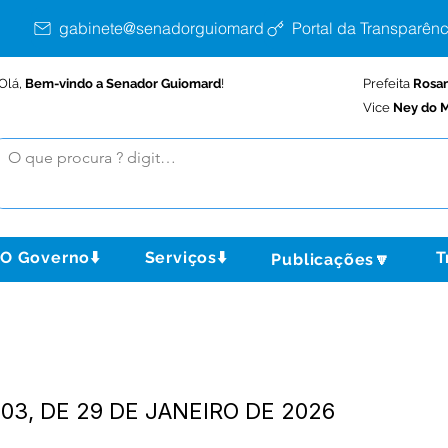
gabinete@senadorguiomard.ac.gov.br
Portal da Transparênc
Olá,
Bem-vindo a Senador Guiomard
!
Prefeita
Rosa
Vice
Ney do M
O Governo⬇️
Serviços⬇️
T
Publicações🔽
03, DE 29 DE JANEIRO DE 2026