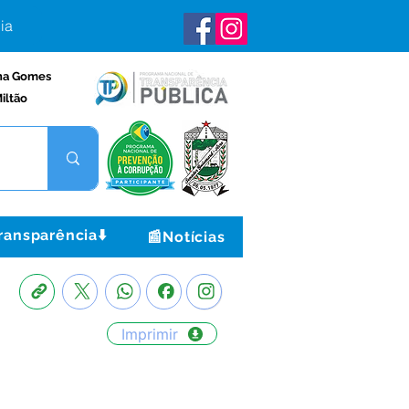
ia
na Gomes
iltão
ransparência⬇️
📰Notícias
Imprimir