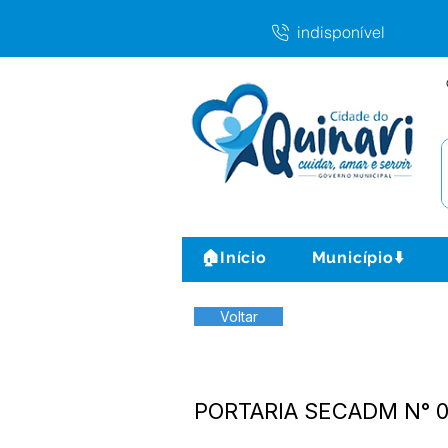
indisponível
🏠Início
Município⬇️
Voltar
PORTARIA SECADM N° 0