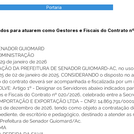
Portaria
ados para atuarem como Gestores e Fiscais do Contrato n
SENADOR GUIOMARD
ADMINISTRAÇÃO
9 de janeiro de 2026
ÇÃO DA PREFEITURA DE SENADOR GUIOMARD-AC, no uso de 
 de 02 de janeiro de 2025. CONSIDERANDO o disposto no art.
 do contrato deverá ser acompanhada e fiscalizada por um 
VE: Artigo 1º - Designar os Servidores abaixo indicados par
 e Fiscais do Contrato nº 020/2026, celebrado entre a Secre
PORTAÇÃO E EXPORTAÇÃO LTDA – CNPJ: 14.869.791/0001-0
1 de dezembro de 2026, tendo como objeto a contratação d
diente, de escritório e pedagógico, destinado a atender as
 Prefeitura de Senador Guiomard/Ac.
IMA