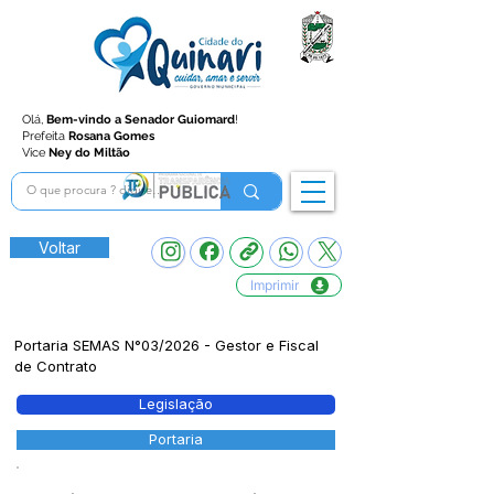
Olá,
Bem-vindo a Senador Guiomard
!
Prefeita
Rosana Gomes
Vice
Ney do Miltão
Voltar
Imprimir
Portaria SEMAS N°03/2026 - Gestor e Fiscal
de Contrato
Legislação
Portaria