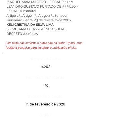
IZAQUEL MAIA MACEDO – FISCAL (titular)
LEANDRO GUSTAVO FURTADO DE ARAÚJO –
FISCAL (substituto)
Artigo 2º... Artigo 3º... Artigo 4º... Senador
Guiomard - Acre, 03 de fevereiro de 2026.
KELI CRISTINA DA SILVA LIMA
SECRETÁRIA DE ASSISTÊNCIA SOCIAL
DECRETO 200/2025
Este texto não substitui o publicado no Diário Oficial, mas
facilita a pesquisa para localizar a publicação oficial.
Número do Diário:
14203
Página da Publicação:
416
Data da Publicação:
11 de fevereiro de 2026
Órgão: