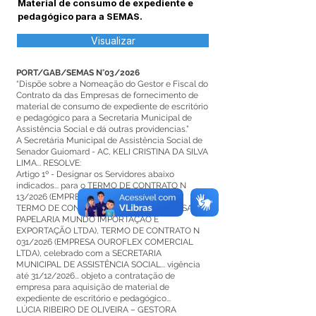
Material de consumo de expediente e
pedagógico para a SEMAS.
Visualizar
PORT/GAB/SEMAS N°03/2026
“Dispõe sobre a Nomeação do Gestor e Fiscal do
Contrato da das Empresas de fornecimento de
material de consumo de expediente de escritório
e pedagógico para a Secretaria Municipal de
Assistência Social e dá outras providencias.”
A Secretária Municipal de Assistência Social de
Senador Guiomard - AC, KELI CRISTINA DA SILVA
LIMA... RESOLVE:
Artigo 1º - Designar os Servidores abaixo
indicados... para o TERMO DE CONTRATO N
13/2026 (EMPRESA J. S. CORDEIRO LTDA),
TERMO DE CONTRATO N 24/2026 (EMPRESA
PAPELARIA MUNDO IMPORTAÇÃO E
EXPORTAÇÃO LTDA), TERMO DE CONTRATO N
031/2026 (EMPRESA OUROFLEX COMERCIAL
LTDA), celebrado com a SECRETARIA
MUNICIPAL DE ASSISTÊNCIA SOCIAL... vigência
até 31/12/2026... objeto a contratação de
empresa para aquisição de material de
expediente de escritório e pedagógico...
LÚCIA RIBEIRO DE OLIVEIRA – GESTORA