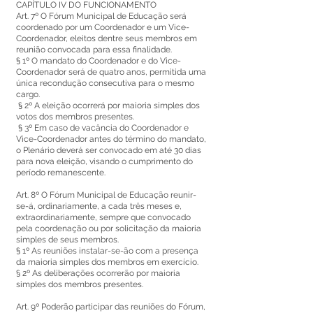
CAPÍTULO IV DO FUNCIONAMENTO
Art. 7º O Fórum Municipal de Educação será
coordenado por um Coordenador e um Vice-
Coordenador, eleitos dentre seus membros em
reunião convocada para essa finalidade.
§ 1º O mandato do Coordenador e do Vice-
Coordenador será de quatro anos, permitida uma
única recondução consecutiva para o mesmo
cargo.
§ 2º A eleição ocorrerá por maioria simples dos
votos dos membros presentes.
§ 3º Em caso de vacância do Coordenador e
Vice-Coordenador antes do término do mandato,
o Plenário deverá ser convocado em até 30 dias
para nova eleição, visando o cumprimento do
período remanescente.
Art. 8º O Fórum Municipal de Educação reunir-
se-á, ordinariamente, a cada três meses e,
extraordinariamente, sempre que convocado
pela coordenação ou por solicitação da maioria
simples de seus membros.
§ 1º As reuniões instalar-se-ão com a presença
da maioria simples dos membros em exercício.
§ 2º As deliberações ocorrerão por maioria
simples dos membros presentes.
Art. 9º Poderão participar das reuniões do Fórum,