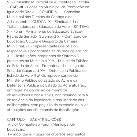
VI – Conselho Municipal de Alimentação Escolar
– CAE; VII – Conselho Municipal de Promoção da
Igualdade Racial – COMPIR; VIII – Conselho
Municipal dos Direitos da Criança e do
Adolescente – CMDCA; IX – Sindicato dos
Trabalhadores em Educação do Acre – SINTEAC;
X – Fórum Permanente de Educação Étnico-
Racial de Senador Guiomard; XI – Comissão de
Educação, Cultura e Desporto da Câmara
Municipal; XII – representantes de pais ou
responsáveis por estudantes da rede de ensino;
XIII – instituições integrantes do Sistema S
presentes no Município; XIV – Ministério Público
do Estado do Acre – Promotoria de Justiça de
Senador Guiomard; XV – Defensoria Pública do
Estado do Acre. § 2º Os representantes do
Ministério Público do Estado do Acre e da
Defensoria Pública do Estado do Acre atuarão,
em regra, na condição de membros
observadores e consultivos, contribuindo para a
observância da legalidade e regularidade das
deliberações, sem prejuízo do exercício de suas
atribuições constitucionais de fiscalização.
CAPÍTULO III DAS ATRIBUIÇÕES
Art. 6º Compete ao Fórum Municipal de
Educação:
I – mobilizar e integrar os diversos segmentos