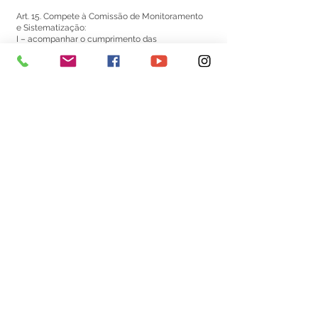
Art. 15. Compete à Comissão de Monitoramento
e Sistematização:
I – acompanhar o cumprimento das
deliberações das Conferências Municipais de
Educação;
II – monitorar indicadores educacionais
relacionados ao Plano Municipal de Educação;
III – sistematizar informações e relatórios de
acompanhamento do Plano Municipal de
Educação;
IV – colaborar na organização e sistematização
das Conferências Municipais de Educação.
Art. 16. Compete à Comissão de Mobilização e
Divulgação:
I – promover a mobilização da sociedade para
participação nas discussões educacionais;
II – divulgar as atividades e deliberações do
Fórum Municipal de Educação;
III – colaborar na organização logística das
Conferências Municipais de Educação;
IV – fortalecer a participação social nas
políticas educacionais do Município.
CAPÍTULO VI DAS DISPOSIÇÕES GERAIS
Art. 17. A participação no Fórum Municipal de
Educação será considerada de relevante