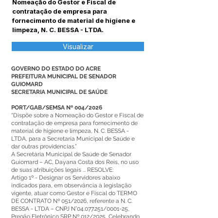
Nomeação do Gestor e Fiscal de
contratação de empresa para
fornecimento de material de higiene e
limpeza, N. C. BESSA - LTDA.
Visualizar
GOVERNO DO ESTADO DO ACRE
PREFEITURA MUNICIPAL DE SENADOR
GUIOMARD
SECRETARIA MUNICIPAL DE SAÚDE
PORT/GAB/SEMSA Nº 004/2026
“Dispõe sobre a Nomeação do Gestor e Fiscal de
contratação de empresa para fornecimento de
material de higiene e limpeza, N. C. BESSA -
LTDA, para a Secretaria Municipal de Saúde e
dar outras providencias.”
A Secretária Municipal de Saúde de Senador
Guiomard – AC, Dayana Costa dos Reis, no uso
de suas atribuições legais ... RESOLVE:
Artigo 1º - Designar os Servidores abaixo
indicados para, em observância à legislação
vigente, atuar como Gestor e Fiscal do TERMO
DE CONTRATO Nº 051/2026, referente a N. C.
BESSA - LTDA – CNPJ N°04.077.251/0001-25,
Pregão Eletrônico SRP Nº 012/2025, Celebrando