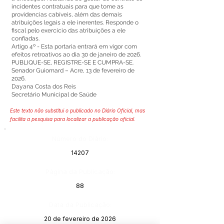
incidentes contratuais para que tome as
providencias cabíveis, além das demais
atribuições legais a ele inerentes. Responde o
fiscal pelo exercício das atribuições a ele
confiadas.
Artigo 4º - Esta portaria entrará em vigor com
efeitos retroativos ao dia 30 de janeiro de 2026.
PUBLIQUE-SE, REGISTRE-SE E CUMPRA-SE.
Senador Guiomard – Acre, 13 de fevereiro de
2026.
Dayana Costa dos Reis
Secretário Municipal de Saúde
Este texto não substitui o publicado no Diário Oficial, mas
facilita a pesquisa para localizar a publicação oficial.
Número do Diário:
14207
Página da Publicação:
88
Data da Publicação:
20 de fevereiro de 2026