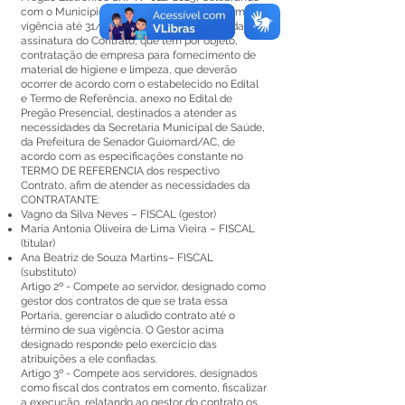
com o Município de Senador Guiomard, com
vigência até 31/12/2026, a contar da data da
assinatura do Contrato, que tem por objeto,
contratação de empresa para fornecimento de
material de higiene e limpeza, que deverão
ocorrer de acordo com o estabelecido no Edital
e Termo de Referência, anexo no Edital de
Pregão Presencial, destinados a atender as
necessidades da Secretaria Municipal de Saúde,
da Prefeitura de Senador Guiomard/AC, de
acordo com as especificações constante no
TERMO DE REFERENCIA dos respectivo
Contrato, afim de atender as necessidades da
CONTRATANTE:
Vagno da Silva Neves – FISCAL (gestor)
Maria Antonia Oliveira de Lima Vieira – FISCAL
(titular)
Ana Beatriz de Souza Martins– FISCAL
(substituto)
Artigo 2º - Compete ao servidor, designado como
gestor dos contratos de que se trata essa
Portaria, gerenciar o aludido contrato até o
término de sua vigência. O Gestor acima
designado responde pelo exercício das
atribuições a ele confiadas.
Artigo 3º - Compete aos servidores, designados
como fiscal dos contratos em comento, fiscalizar
a execução, relatando ao gestor do contrato os