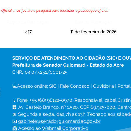
 Oficial, mas facilita a pesquisa para localizar a publicação oficial.
Página da Publicação:
Data da Publicação:
11 de fevereiro de 2026
417
SERVIÇO DE ATENDIMENTO AO CIDADÃO (SIC) E OU
Prefeitura de Senador Guiomard - Estado do Acre
CNPJ 
04.077.251/0001-25
💻Acesso online: 
SIC 
| 
Fale Conosco
 | 
Ouvidoria
|
Portal
📱Fone: +55 (68) 98122-0970 (Responsável Izabel Cristin
🏢 Av. Castelo Branco, nº 1.520, CEP 69.925-000, Cent
📅 Segunda a sexta, das 7h às 13h (Fechado aos sábad
📧 
gabinete@senadorguiomard.ac.gov.br
📨 Acesso ao 
Webmail Corporativo