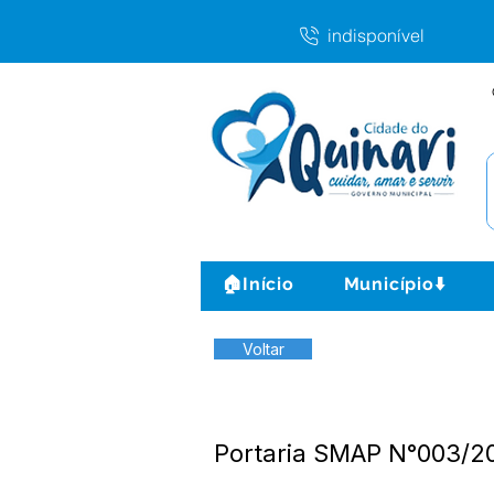
indisponível
🏠Início
Município⬇️
Voltar
Portaria SMAP N°003/20