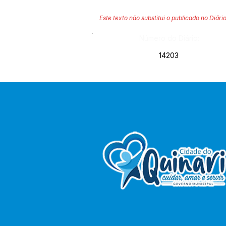
Este texto não substitui o publicado no Diário
Número do Diário:
14203