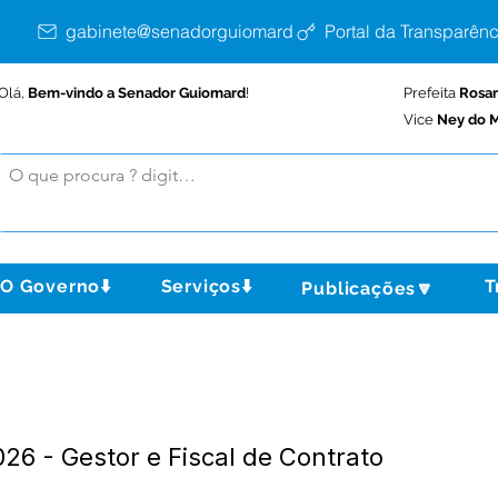
gabinete@senadorguiomard.ac.gov.br
Portal da Transparênc
Olá,
Bem-vindo a Senador Guiomard
!
Prefeita
Rosa
Vice
Ney do M
O Governo⬇️
Serviços⬇️
T
Publicações🔽
26 - Gestor e Fiscal de Contrato