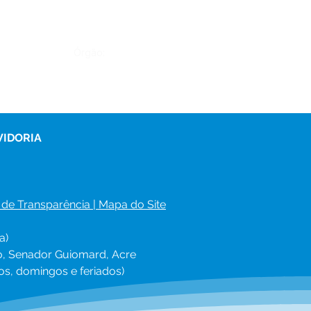
Órgão:
VIDORIA
 de Transparência
 | 
Mapa do Site
a)
ro, Senador Guiomard, Acre
os, domingos e feriados)