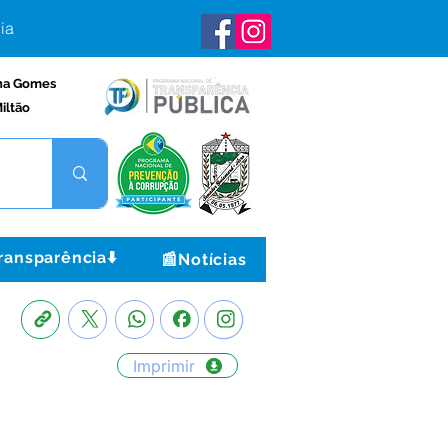
ia
na Gomes
iltão
ransparência⬇️
📰Notícias
Imprimir