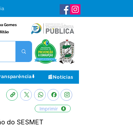
ia
na Gomes
iltão
ransparência⬇️
📰Notícias
Imprimir
ão do SESMET