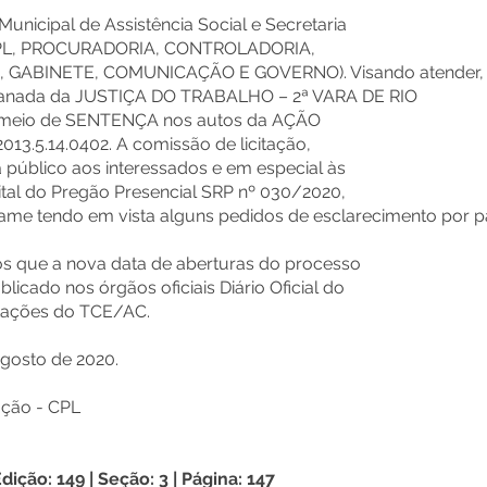
Municipal de Assistência Social e Secretaria
(CPL, PROCURADORIA, CONTROLADORIA,
 GABINETE, COMUNICAÇÃO E GOVERNO). Visando atender
nada da JUSTIÇA DO TRABALHO – 2ª VARA DE RIO
 meio de SENTENÇA nos autos da AÇÃO
13.5.14.0402. A comissão de licitação,
a público aos interessados e em especial às
tal do Pregão Presencial SRP nº 030/2020,
me tendo em vista alguns pedidos de esclarecimento por p
mos que a nova data de aberturas do processo
ublicado nos órgãos oficiais Diário Oficial do
itações do TCE/AC.
gosto de 2020.
ação - CPL
ção: 149 | Seção: 3 | Página: 147