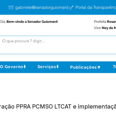
gabinete@senadorguiomard.ac.gov.br
Portal da Transparênc
Olá,
Bem-vindo a Senador Guiomard
!
Prefeita
Rosa
Vice
Ney do M
O Governo⬇️
Serviços⬇️
T
Publicações🔽
oração PPRA PCMSO LTCAT e implementaç