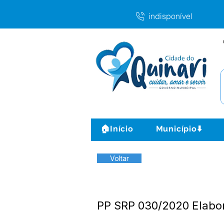
indisponível
🏠Início
Município⬇️
Voltar
PP SRP 030/2020 Elab