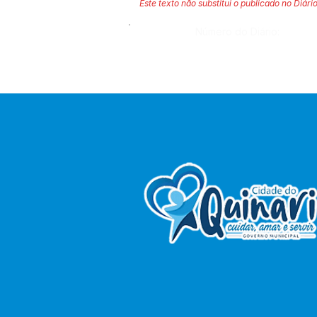
Este texto não substitui o publicado no Diário
Número do Diário: