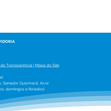
Órgão:
VIDORIA
 de Transparência
 | 
Mapa do Site
a)
ro, Senador Guiomard, Acre
os, domingos e feriados)