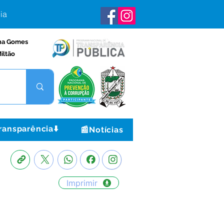
ia
na Gomes
iltão
ransparência⬇️
📰Notícias
Imprimir