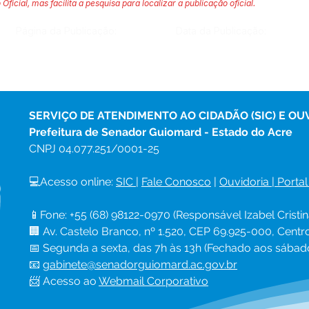
 Oficial, mas facilita a pesquisa para localizar a publicação oficial.
Página da Publicação:
Data da Publicação:
SERVIÇO DE ATENDIMENTO AO CIDADÃO (SIC) E OU
Prefeitura de Senador Guiomard - Estado do Acre
CNPJ 
04.077.251/0001-25
💻Acesso online: 
SIC 
| 
Fale Conosco
 | 
Ouvidoria
|
Portal
📱Fone: +55 (68) 98122-0970 (Responsável Izabel Cristin
🏢 Av. Castelo Branco, nº 1.520, CEP 69.925-000, Cent
📅 Segunda a sexta, das 7h às 13h (Fechado aos sábad
📧 
gabinete@senadorguiomard.ac.gov.br
📨 Acesso ao 
Webmail Corporativo