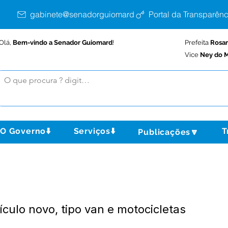
gabinete@senadorguiomard.ac.gov.br
Portal da Transparênc
Olá,
Bem-vindo a Senador Guiomard
!
Prefeita
Rosa
Vice
Ney do M
O Governo⬇️
Serviços⬇️
T
Publicações🔽
culo novo, tipo van e motocicletas