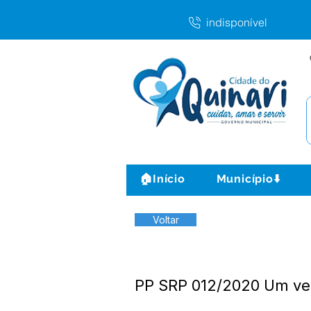
indisponível
🏠Início
Município⬇️
Voltar
PP SRP 012/2020 Um veí