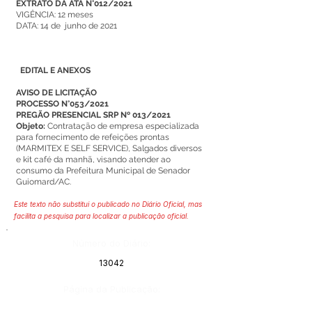
EXTRATO DA ATA N°012/2021
VIGÊNCIA: 12 meses
DATA: 14 de junho de 2021
EDITAL E ANEXOS
AVISO DE LICITAÇÃO
PROCESSO N°053/2021
PREGÃO PRESENCIAL SRP Nº 013/2021
Objeto:
Contratação de empresa especializada
para fornecimento de refeições prontas
(MARMITEX E SELF SERVICE), Salgados diversos
e kit café da manhã, visando atender ao
consumo da Prefeitura Municipal de Senador
Guiomard/AC.
Este texto não substitui o publicado no Diário Oficial, mas
facilita a pesquisa para localizar a publicação oficial.
Número do Diário:
13042
Página da Publicação: