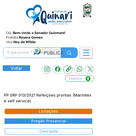
Olá,
Bem-vindo a Senador Guiomard
!
Prefeita
Rosana Gomes
Vice
Ney do Miltão
Voltar
Imprimir
PP SRP 013/2021 Refeições prontas (Marmitex
e self service)
Licitações
Pregão Presencial
Concluída