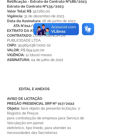
Retificação - Extrato de Contrato Nº186/2023
Extrato de Contrato Nº135/2023
Valor Total R$
347.260,00
Vigência:
31 de dezembro de 2023
Data da Assinatura:
26 de junho de 2023
ATA N°012/2022
EXTRATO DA ATA Nº012/2022
CONTRATADO:
LÔGA AGÊNCIA DE
PUBLICIDADE LTDA
CNPJ:
39.969.038/0001-02
VALOR:
R$ 694.520,00
VIGÊNCIA:
12 (doze) meses
ASSINATURA:
04 de julho de 2022
EDITAL E ANEXOS
AVISO DE LICITAÇÃO
PREGÃO PRESENCIAL SRP Nº 017/2022
Objeto:
Será objeto da presente licitação, o
Registro de Preços
para contratação de empresa para Serviço de
Veiculação em painel
eletrônico, tipo triedo, para atender as
necessidades das Secretarias