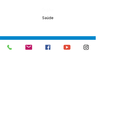
Órgão:
Saúde
SERVIÇO DE ATENDIMENTO AO 
CIDADÃO (SIC) E OUVIDORIA
Prefeitura de Senador Guiomard - 
Estado do Acre
CNPJ 
04.077.251/0001-25
💻Acesso online: 
SIC 
| 
Fale Conosco
 | 
Ouvidoria
|
Portal de Transparência
 | 
Mapa do Site