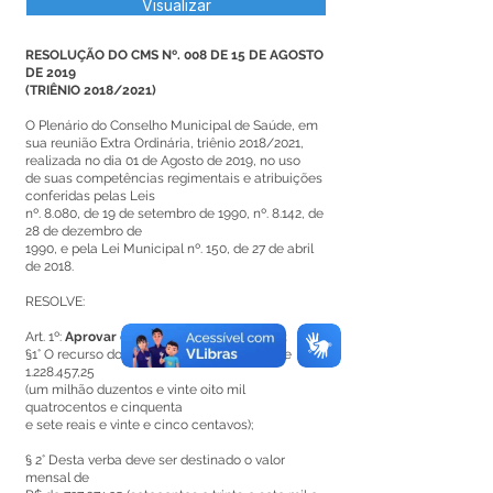
Visualizar
RESOLUÇÃO DO CMS Nº. 008 DE 15 DE AGOSTO
DE 2019
(TRIÊNIO 2018/2021)
O Plenário do Conselho Municipal de Saúde, em
sua reunião Extra Ordinária, triênio 2018/2021,
realizada no dia 01 de Agosto de 2019, no uso
de suas competências regimentais e atribuições
conferidas pelas Leis
nº. 8.080, de 19 de setembro de 1990, nº. 8.142, de
28 de dezembro de
1990, e pela Lei Municipal nº. 150, de 27 de abril
de 2018.
RESOLVE:
Art. 1º:
Aprovar o Incremento do PAB 2019;
§1° O recurso do Incremento do PAB total de
1.228.457
,25
(um milhão duzentos e vinte oito mil
quatrocentos e cinquenta
e sete reais e vinte e cinco centavos);
§ 2° Desta verba deve ser destinado o valor
mensal de