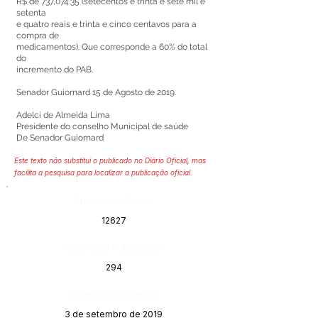
R$ de 737,074.35 (setecentos e trinta e sete mil e
setenta
e quatro reais e trinta e cinco centavos para a
compra de
medicamentos). Que corresponde a 60% do total
do
incremento do PAB.
Senador Guiomard 15 de Agosto de 2019.
Adelci de Almeida Lima
Presidente do conselho Municipal de saúde
De Senador Guiomard
Este texto não substitui o publicado no Diário Oficial, mas
facilita a pesquisa para localizar a publicação oficial.
Número do Diário:
12627
Página da Publicação:
294
Data da Publicação:
3 de setembro de 2019