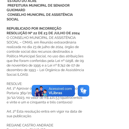
ESTADO DO ACRE
PREFEITURA MUNICIPAL DE SENADOR
GUIOMARD
CONSELHO MUNICIPAL DE ASSISTÊNCIA
SOCIAL
REPUBLICADO POR INCORREÇÃO
RESOLUÇÃO Nº 22 DE 23 DE JULHO DE 2024
O CONSELHO MUNICIPAL DE ASSISTÊNCIA
SOCIAL – CMAS, em Reunião extraordinária
realizada no dia 23 de julho de 2024, órgão de
controle social dos recursos destinados a
Politica Municipal Social, no uso das atribuições
que lhe foram conferidas pela Lei nº 0298, de 09
de novembro de 1995 e a Lei nº 8.742 de 07 de
dezembro de 1993 – Lei Orgânica de Assistência
Social (LOAS).
RESOLVE:
Art. 1º Aprovar o Recurso Federais / Recurso
Portaria 369/2020-EPI Com saldo em conta
31/12/2023, no valor de R$ 421,53 (quatrocentos
e vinte e um e cinquenta e três centavos)
Art. 2º Esta resolução entra em vigor na data de
sua publicação.
REGIANE CASTRO ANDRADE