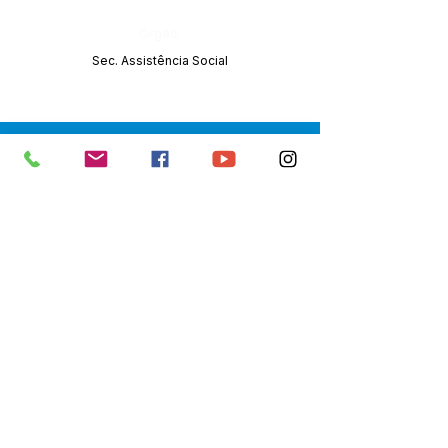
Órgão:
Sec. Assistência Social
SERVIÇO DE ATENDIMENTO AO 
CIDADÃO (SIC) E OUVIDORIA
Prefeitura de Senador Guiomard - 
Estado do Acre
CNPJ 
04.077.251/0001-25
💻Acesso online: 
SIC 
| 
Fale Conosco
 | 
Ouvidoria
|
Portal de Transparência
 | 
Mapa do Site