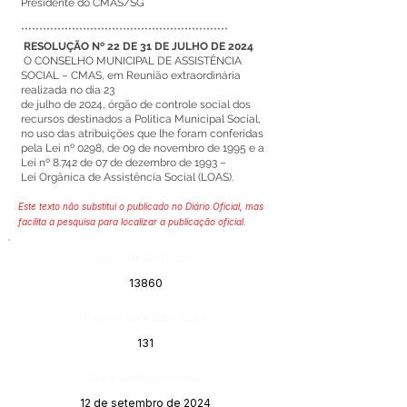
Presidente do CMAS/SG
*********************************************************
RESOLUÇÃO Nº 22 DE 31 DE JULHO DE 2024
O CONSELHO MUNICIPAL DE ASSISTÊNCIA
SOCIAL – CMAS, em Reunião extraordinária
realizada no dia 23
de julho de 2024, órgão de controle social dos
recursos destinados a Politica Municipal Social,
no uso das atribuições que lhe foram conferidas
pela Lei nº 0298, de 09 de novembro de 1995 e a
Lei nº 8.742 de 07 de dezembro de 1993 –
Lei Orgânica de Assistência Social (LOAS).
Este texto não substitui o publicado no Diário Oficial, mas
facilita a pesquisa para localizar a publicação oficial.
Número do Diário:
13860
Página da Publicação:
131
Data da Publicação:
12 de setembro de 2024