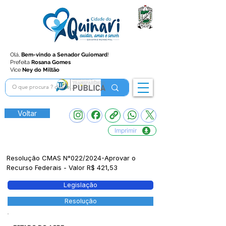
Olá,
Bem-vindo a Senador Guiomard
!
Prefeita
Rosana Gomes
Vice
Ney do Miltão
Voltar
Imprimir
Resolução CMAS N°022/2024-Aprovar o
Recurso Federais - Valor R$ 421,53
Legislação
Resolução