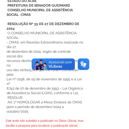
ESTADO DO ACRE
PREFEITURA DE SENADOR GUIOMARD
CONSELHO MUNICIPAL DE ASSISTÊNCIA
SOCIAL -CMAS
RESOLUÇÃO Nº 35 DE 27 DE DEZEMBRO DE
2024
O CONSELHO MUNICIPAL DE ASSISTÊNCIA
SOCIAL
- CMAS, em Reunião Extraordinária realizada no
dia 27
de dezembro de 2024, órgão de controle
social dos
recursos destinados a Política Municipal Social,
no
uso das atribuições que lhe foram conferidas
pela
Lei nº 0298, de 09 de novembro de 1995 e a Lei
nº
8.742 de 07 de dezembro de 1993 – Lei Orgânica
de Assistência Social (LOAS), conforme a Lei.
RESOLVE:
Art. 1º HOMOLOGAR a Mesa Diretora do CMAS
para o período de dezembro/2024 a
outubro/2025
Este texto não substitui o publicado no Diário Oficial, mas
facilita a pesquisa para localizar a publicação oficial.