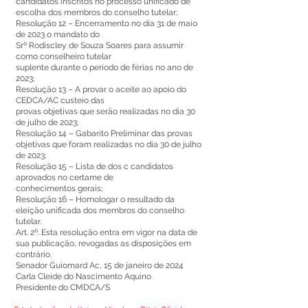
candidatos inscritos no processo unificado de
escolha dos membros do conselho tutelar;
Resolução 12 – Encerramento no dia 31 de maio
de 2023 o mandato do
Srº Rodiscley de Souza Soares para assumir
como conselheiro tutelar
suplente durante o período de férias no ano de
2023;
Resolução 13 – A provar o aceite ao apoio do
CEDCA/AC custeio das
provas objetivas que serão realizadas no dia 30
de julho de 2023;
Resolução 14 – Gabarito Preliminar das provas
objetivas que foram realizadas no dia 30 de julho
de 2023;
Resolução 15 – Lista de dos c candidatos
aprovados no certame de
conhecimentos gerais;
Resolução 16 – Homologar o resultado da
eleição unificada dos membros do conselho
tutelar.
Art. 2º. Esta resolução entra em vigor na data de
sua publicação, revogadas as disposições em
contrário.
Senador Guiomard Ac, 15 de janeiro de 2024
Carla Cleide do Nascimento Aquino
Presidente do CMDCA/S