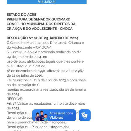
Visualizar
ESTADO DO ACRE
PREFEITURA DE SENADOR GUIOMARD
CONSELHO MUNICIPAL DOS DIREITOS DA
CRIANÇA E DO ADOLESCENTE - CMDCA
RESOLUÇÃO Nº 02 DE 09 JANEIRO DE 2024.
O Conselho Municipal dos Direitos da Criança e
do Adolescente – CMDCA/
SG, em reunião extraordinária realizada no dia
09 de janeiro de 2024, no
uso de suas atribuições legais que lhes confere
a lei Estadual n° 1,011 de
18 de dezembro de 1991, alterada pela Lei 2,967
de 22 de julho de 2015,
Lei Municipal nº 246 de abril de 2023 e com base
na deliberação de 1°
reunião extraordinária realizado dia 09 de janeiro
de 2024.
RESOLVE:
Art. 1º. Validar as resoluções junho até dezembro
de 2023.
Resolução 10 – Prorrogar as inscrições até dia 07
de junho de 2023,
para o preenchimento de inscrições;
Resolução 11 – Publicar a listagem dos