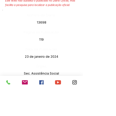
Este texto não substitui o publicado no Diário Oficial, mas
facilita a pesquisa para localizar a publicação oficial.
Número do Diário:
13698
Página da Publicação:
119
Data da Publicação:
23 de janeiro de 2024
Órgão:
Sec. Assistência Social