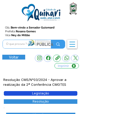
Olá,
Bem-vindo a Senador Guiomard
!
Prefeita
Rosana Gomes
Vice
Ney do Miltão
Voltar
Imprimir
Resolução CMS/N°03/2024 - Aprovar a
realização da 2ª Conferência CMGTES
Legislação
Resolução