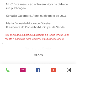
Art. 6° Esta resolução entra em vigor na data de
sua publicação.
Senador Guiomard, Acre, 09 de maio de 2024.
Maria Dioneide Moura de Oliveira
Presidente do Conselho Municipal de Saúde
Este texto não substitui o publicado no Diário Oficial, mas
facilita a pesquisa para localizar a publicação oficial.
Número do Diário:
13776
Página da Publicação:
167
Data da Publicação:
16 de maio de 2024
Órgão:
Saúde