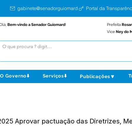
gabinete@senadorguiomard.ac.gov.br
Portal da Transparênc
Olá,
Bem-vindo a Senador Guiomard
!
Prefeita
Rosa
Vice
Ney do M
O Governo⬇️
Serviços⬇️
T
Publicações🔽
25 Aprovar pactuação das Diretrizes, Me