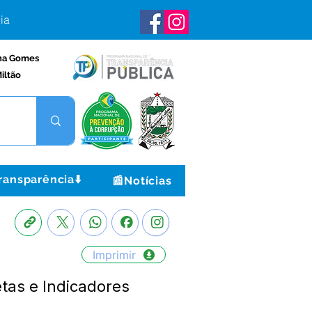
ia
na Gomes
iltão
ransparência⬇️
📰Notícias
Imprimir
tas e Indicadores