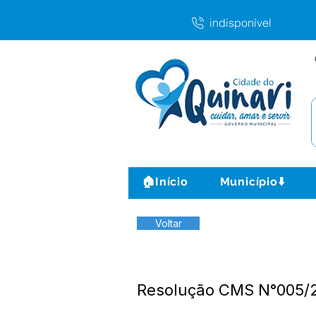
indisponível
🏠Início
Município⬇️
Voltar
Resolução CMS N°005/20