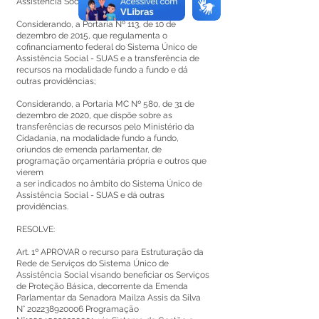
Assistência Social – NOB/SUAS;
Considerando, a Portaria Nº 113, de 10 de
dezembro de 2015, que regulamenta o
cofinanciamento federal do Sistema Único de
Assistência Social - SUAS e a transferência de
recursos na modalidade fundo a fundo e dá
outras providências;
Considerando, a Portaria MC Nº 580, de 31 de
dezembro de 2020, que dispõe sobre as
transferências de recursos pelo Ministério da
Cidadania, na modalidade fundo a fundo,
oriundos de emenda parlamentar, de
programação orçamentária própria e outros que
vierem
a ser indicados no âmbito do Sistema Único de
Assistência Social - SUAS e dá outras
providências.
RESOLVE:
Art. 1º APROVAR o recurso para Estruturação da
Rede de Serviços do Sistema Único de
Assistência Social visando beneficiar os Serviços
de Proteção Básica, decorrente da Emenda
Parlamentar da Senadora Mailza Assis da Silva
N°
202238920006
Programação