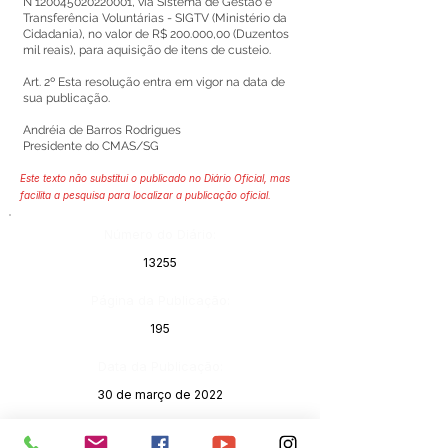
N°120045020220001, via Sistema de Gestão e
Transferência Voluntárias - SIGTV (Ministério da
Cidadania), no valor de R$ 200.000,00 (Duzentos
mil reais), para aquisição de itens de custeio.
Art. 2º Esta resolução entra em vigor na data de
sua publicação.
Andréia de Barros Rodrigues
Presidente do CMAS/SG
Este texto não substitui o publicado no Diário Oficial, mas
facilita a pesquisa para localizar a publicação oficial.
Número do Diário:
13255
Página da Publicação:
195
Data da Publicação:
30 de março de 2022
Órgão: