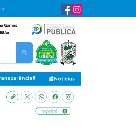
ia
na Gomes
iltão
ransparência⬇️
📰Notícias
Imprimir