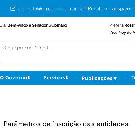
gabinete@senadorguiomard.ac.gov.br
Portal da Transparênc
Olá,
Bem-vindo a Senador Guiomard
!
Prefeita
Rosa
Vice
Ney do M
O Governo⬇️
Serviços⬇️
T
Publicações🔽
- Parâmetros de inscrição das entidades