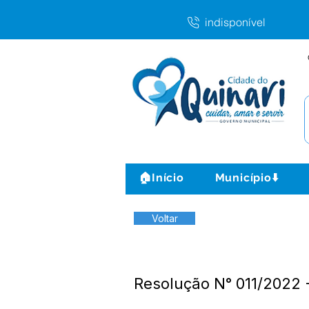
indisponível
🏠Início
Município⬇️
Voltar
Resolução N° 011/2022 