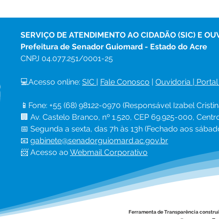
SERVIÇO DE ATENDIMENTO AO CIDADÃO (SIC) E OU
Prefeitura de Senador Guiomard - Estado do Acre
CNPJ 
04.077.251/0001-25
💻Acesso online: 
SIC 
| 
Fale Conosco
 | 
Ouvidoria
|
Portal
📱Fone: +55 (68) 98122-0970 (Responsável Izabel Cristin
🏢 Av. Castelo Branco, nº 1.520, CEP 69.925-000, Cent
📅 Segunda a sexta, das 7h às 13h (Fechado aos sábad
📧 
gabinete@senadorguiomard.ac.gov.br
📨 Acesso ao 
Webmail Corporativo
Ferramenta de Transparência constru