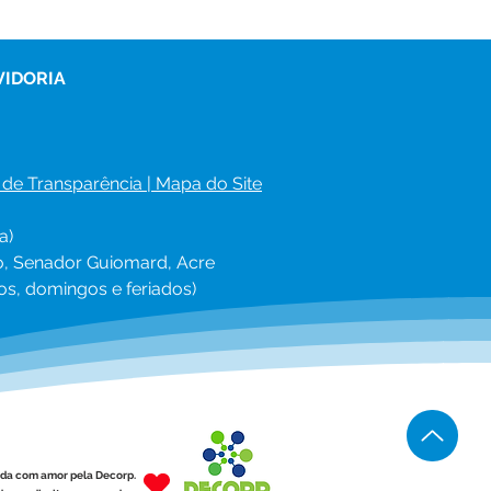
VIDORIA
 de Transparência
 | 
Mapa do Site
a)
ro, Senador Guiomard, Acre
os, domingos e feriados)
ída com amor pela Decorp.