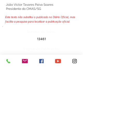
João Victor Tavares Paiva Soares
Presidente do CMAS/SG
Este texto não substitui o publicado no Diário Oficial, mas
facilita a pesquisa para localizar a publicação oficial.
Número do Diário:
13461
Página da Publicação:
466
Data da Publicação:
26 de janeiro de 2023
Órgão:
Assistência Social