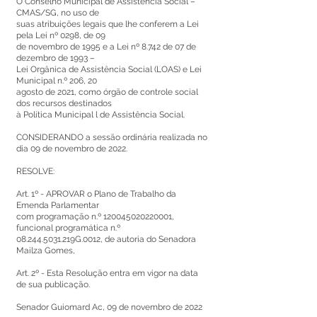
O Conselho Municipal de Assistência Social –
CMAS/SG, no uso de
suas atribuições legais que lhe conferem a Lei
pela Lei nº 0298, de 09
de novembro de 1995 e a Lei nº 8.742 de 07 de
dezembro de 1993 –
Lei Orgânica de Assistência Social (LOAS) e Lei
Municipal n.º 206, 20
agosto de 2021, como órgão de controle social
dos recursos destinados
à Política Municipal l de Assistência Social.
CONSIDERANDO a sessão ordinária realizada no
dia 09 de novembro de 2022.
RESOLVE:
Art. 1º - APROVAR o Plano de Trabalho da
Emenda Parlamentar
com programação n.º
120045020220001
,
funcional programática n.º
08.244.5031
.219G.0012, de autoria do Senadora
Mailza Gomes,
Art. 2º - Esta Resolução entra em vigor na data
de sua publicação.
Senador Guiomard Ac, 09 de novembro de 2022