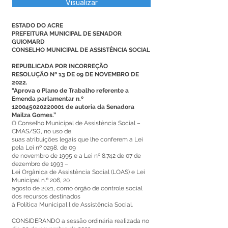
Visualizar
ESTADO DO ACRE
PREFEITURA MUNICIPAL DE SENADOR
GUIOMARD
CONSELHO MUNICIPAL DE ASSISTÊNCIA SOCIAL
REPUBLICADA POR INCORREÇÃO
RESOLUÇÃO Nº 13 DE 09 DE NOVEMBRO DE
2022.
“Aprova o Plano de Trabalho referente a
Emenda parlamentar n.º
120045020220001 de autoria da Senadora
Mailza Gomes.”
O Conselho Municipal de Assistência Social –
CMAS/SG, no uso de
suas atribuições legais que lhe conferem a Lei
pela Lei nº 0298, de 09
de novembro de 1995 e a Lei nº 8.742 de 07 de
dezembro de 1993 –
Lei Orgânica de Assistência Social (LOAS) e Lei
Municipal n.º 206, 20
agosto de 2021, como órgão de controle social
dos recursos destinados
à Política Municipal l de Assistência Social.
CONSIDERANDO a sessão ordinária realizada no