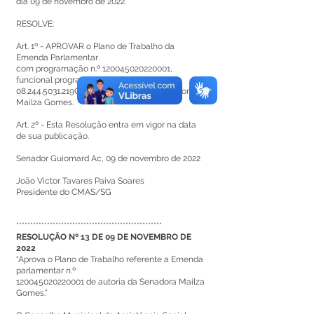
dia 09 de novembro de 2022.
RESOLVE:
Art. 1º - APROVAR o Plano de Trabalho da
Emenda Parlamentar
com programação n.º 120045020220001,
funcional programática n.º
08.244.5031.219G.0012, de autoria do Senadora
Mailza Gomes.
Art. 2º - Esta Resolução entra em vigor na data
de sua publicação.
Senador Guiomard Ac, 09 de novembro de 2022
João Victor Tavares Paiva Soares
Presidente do CMAS/SG
****************************************************
RESOLUÇÃO Nº 13 DE 09 DE NOVEMBRO DE
2022
“Aprova o Plano de Trabalho referente a Emenda
parlamentar n.º
120045020220001
de autoria da Senadora Mailza
Gomes.”