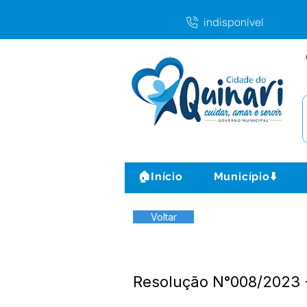
indisponível
🏠Início
Município⬇️
Voltar
Resolução N°008/202