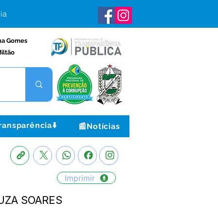
ia
na Gomes
iltão
ransparência⬇️
📰Notícias
Imprimir
OUZA SOARES