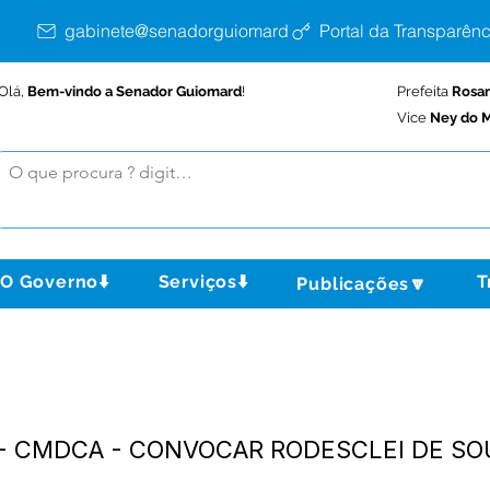
gabinete@senadorguiomard.ac.gov.br
Portal da Transparênc
Olá,
Bem-vindo a Senador Guiomard
!
Prefeita
Rosa
Vice
Ney do M
O Governo⬇️
Serviços⬇️
T
Publicações🔽
3 - CMDCA - CONVOCAR RODESCLEI DE S