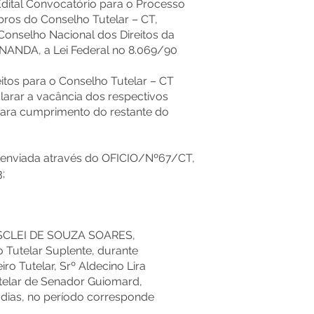
 Edital Convocatório para o Processo
ros do Conselho Tutelar – CT,
Conselho Nacional dos Direitos da
NANDA, a Lei Federal no 8.069/90
itos para o Conselho Tutelar – CT
larar a vacância dos respectivos
para cumprimento do restante do
ão enviada através do OFICIO/Nº67/CT,
;
SCLEI DE SOUZA SOARES,
 Tutelar Suplente, durante
ro Tutelar, Srº Aldecino Lira
utelar de Senador Guiomard,
s) dias, no período corresponde