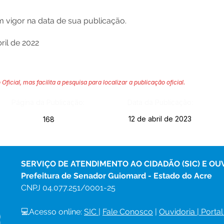
 vigor na data de sua publicação.
ril de 2022
 Oficial, mas facilita a pesquisa para localizar a publicação oficial.
Página da Publicação:
Data da Publicação:
12 de abril de 2023
168
SERVIÇO DE ATENDIMENTO AO CIDADÃO (SIC) E OU
Prefeitura de Senador Guiomard - Estado do Acre
CNPJ 
04.077.251/0001-25
💻Acesso online: 
SIC 
| 
Fale Conosco
 | 
Ouvidoria
|
Portal