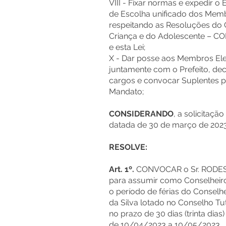
VIII - Fixar normas e expedir o
de Escolha unificado dos Memb
respeitando as Resoluções do 
Criança e do Adolescente – CO
e esta Lei;
X - Dar posse aos Membros Ele
juntamente com o Prefeito, dec
cargos e convocar Suplentes 
Mandato;
CONSIDERANDO
, a solicitaç
datada de 30 de março de 2023
RESOLVE:
Art. 1º.
CONVOCAR o Sr. RODE
para assumir como Conselheiro
o período de férias do Conselhei
da Silva lotado no Conselho T
no prazo de 30 dias (trinta dia
de 10/04/2023 a 10/05/2023.