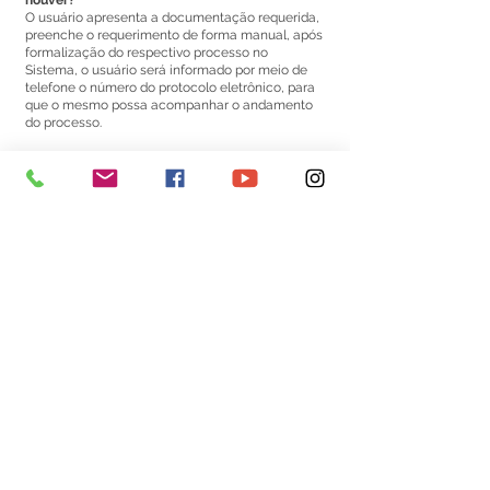
houver?
O usuário apresenta a documentação requerida,
preenche o requerimento de forma manual, após
formalização do respectivo processo no
Sistema, o usuário será informado por meio de
telefone o número do protocolo eletrônico, para
que o mesmo possa acompanhar o andamento
do processo.
Este texto não substitui o publicado no Diário Oficial, mas
facilita a pesquisa para localizar a publicação oficial.
Número do Diário:
Página da Publicação:
Data da Publicação:
15 de agosto de 2024
Órgão:
Sec. Finanças