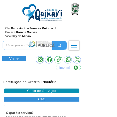
Olá,
Bem-vindo a Senador Guiomard
!
Prefeita
Rosana Gomes
Vice
Ney do Miltão
Voltar
Imprimir
Restituição de Crédito Tributário
Carta de Serviços
CAC
O que é o serviço?