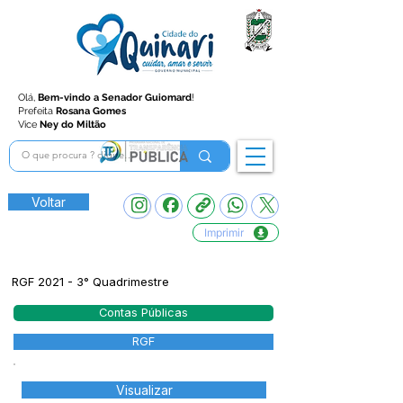
Olá,
Bem-vindo a Senador Guiomard
!
Prefeita
Rosana Gomes
Vice
Ney do Miltão
Voltar
Imprimir
RGF 2021 - 3° Quadrimestre
Contas Públicas
RGF
Visualizar