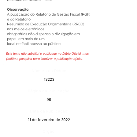
Observação:
A publicação do Relatório de Gestão Fiscal (RGF)
e do Relatório
Resumido de Execução Orçamentária (RREO)
nos meios eletrônicos
obrigatórios não dispensa a divulgação em
papel, em mais de um
local de fácil acesso ao público.
Este texto não substitui o publicado no Diário Oficial, mas
facilita a pesquisa para localizar a publicação oficial.
Número do Diário:
13223
Página da Publicação:
99
Data da Publicação:
11 de fevereiro de 2022
Órgão: