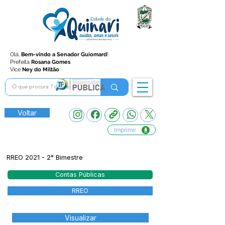
Olá,
Bem-vindo a Senador Guiomard
!
Prefeita
Rosana Gomes
Vice
Ney do Miltão
Voltar
Imprimir
RREO 2021 - 2° Bimestre
Contas Públicas
RREO
Visualizar