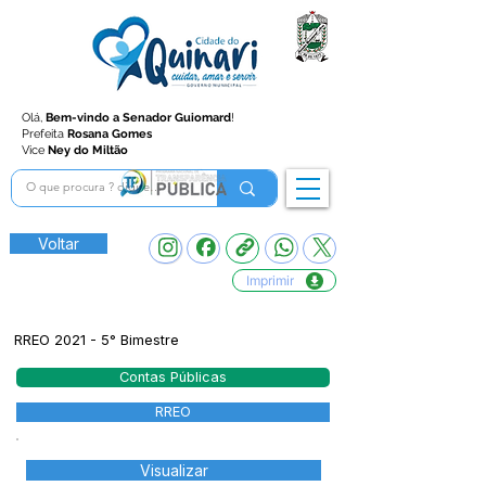
Olá,
Bem-vindo a Senador Guiomard
!
Prefeita
Rosana Gomes
Vice
Ney do Miltão
Voltar
Imprimir
RREO 2021 - 5° Bimestre
Contas Públicas
RREO
Visualizar