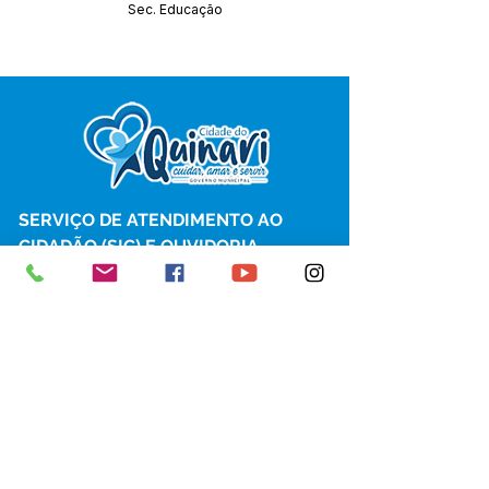
Sec. Educação
SERVIÇO DE ATENDIMENTO AO 
CIDADÃO (SIC) E OUVIDORIA
Prefeitura de Senador Guiomard - 
Estado do Acre
CNPJ 
04.077.251/0001-25
💻Acesso online: 
SIC 
| 
Fale Conosco
 | 
Ouvidoria
|
Portal de Transparência
 | 
Mapa do Site
📱Fone: +55 (68) 98122-0970 