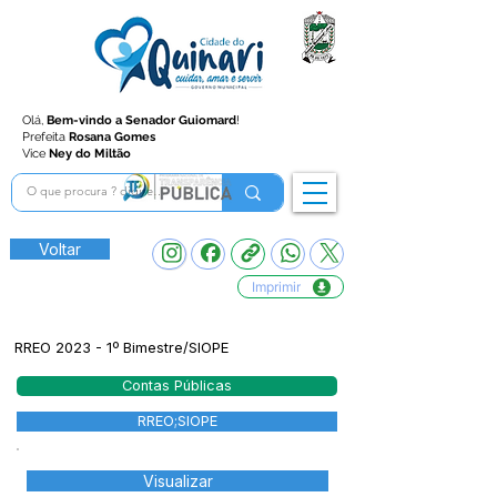
Olá,
Bem-vindo a Senador Guiomard
!
Prefeita
Rosana Gomes
Vice
Ney do Miltão
Voltar
Imprimir
RREO 2023 - 1º Bimestre/SIOPE
Contas Públicas
RREO;SIOPE
Visualizar