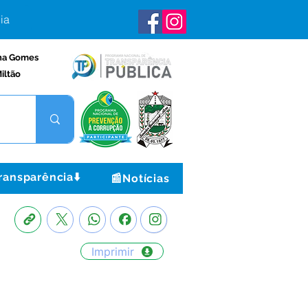
ia
na Gomes
iltão
ransparência⬇️
📰Notícias
Imprimir