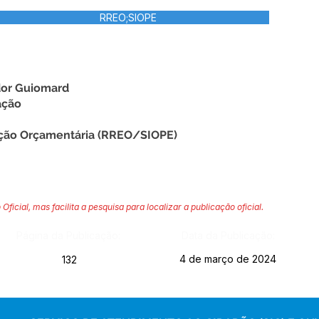
RREO;SIOPE
dor Guiomard
ação
ção Orçamentária (RREO/SIOPE)
 Oficial, mas facilita a pesquisa para localizar a publicação oficial.
Página da Publicação:
Data da Publicação:
4 de março de 2024
132