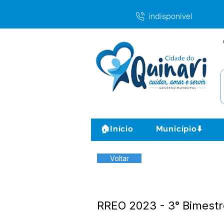
indisponível
🏠Início
Município⬇️
Voltar
RREO 2023 - 3° Bimest